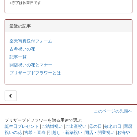
※赤字は休業日です
最近の記事
楽天写真送付フォーム
古希祝いの花
記事一覧
開店祝いの花とマナー
プリザーブドフラワーとは
このページの先頭へ
プリザーブドフラワーを贈る用途で選ぶ
誕生日プレゼント
|
ご結婚祝い
|
ご出産祝い
|
母の日
|
敬老の日
|
還暦
祝いの花
|
古希・喜寿
|
引越し・新築祝い
|
開店・開業祝い
|
お悔や