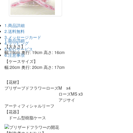
1.商品詳細
2.送料無料
3.メッセージカード
1.商品詳細
4.ラッピング
【大きさ】
5.安心サービス
幅:19cm 奥行: 19cm 高さ: 16cm
6.注意事項
【ケースサイズ】
幅:20cm 奥行: 20cm 高さ: 17cm
【花材】
プリザーブドフラワーローズM x4
ローズMS x3
アジサイ
アーティフィシャルリーフ
【花器】
ドーム型樹脂ケース