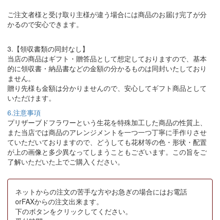
ご注文者様と受け取り主様が違う場合には商品のお届け完了が分
かるので安心できます。
3.【領収書類の同封なし】
当店の商品はギフト・贈答品として想定しておりますので、基本
的に領収書・納品書などの金額の分かるものは同封いたしており
ません。
贈り先様も金額は分かりませんので、安心してギフト商品として
いただけます。
6.注意事項
プリザーブドフラワーという生花を特殊加工した商品の性質上、
また当店では商品のアレンジメントを一つ一つ丁寧に手作りさせ
ていただいておりますので、どうしても花材等の色・形状・配置
が上の画像と多少異なってしまうこともございます。この旨をご
了解いただいた上でご購入ください。
ネットからの注文の苦手な方やお急ぎの場合にはお電話
orFAXからの注文出来ます。
下のボタンをクリックしてください。