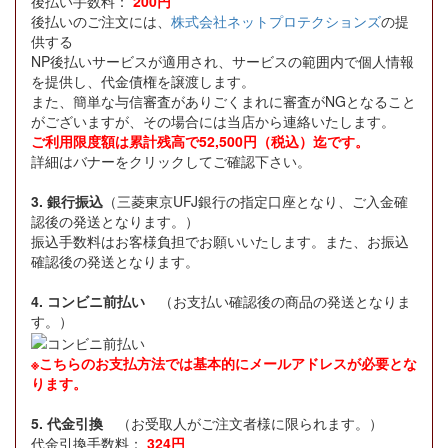
後払い手数料：
200円
後払いのご注文には、
株式会社ネットプロテクションズ
の提
供する
NP後払いサービスが適用され、サービスの範囲内で個人情報
を提供し、代金債権を譲渡します。
また、簡単な与信審査がありごくまれに審査がNGとなること
がございますが、その場合には当店から連絡いたします。
ご利用限度額は累計残高で52,500円（税込）迄です。
詳細はバナーをクリックしてご確認下さい。
3. 銀行振込
（三菱東京UFJ銀行の指定口座となり、ご入金確
認後の発送となります。）
振込手数料はお客様負担でお願いいたします。また、お振込
確認後の発送となります。
4. コンビニ前払い
（お支払い確認後の商品の発送となりま
す。）
※こちらのお支払方法では基本的にメールアドレスが必要とな
ります。
5. 代金引換
（お受取人がご注文者様に限られます。）
代金引換手数料：
324円