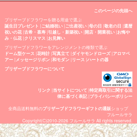
このページの先頭へ
プリザーブドフラワーを贈る用途で選ぶ
誕生日プレゼント
|
ご結婚祝い
|
ご出産祝い
|
母の日
|
敬老の日
|
還暦
祝いの花
|
古希・喜寿
|
引越し・新築祝い
|
開店・開業祝い
|
お悔や
み・仏花
|
クリスマス
|
お見舞い
プリザーブドフラワーをアレンジメントの種類で選ぶ
ドーム型ケース
|
花時計
|
写真立て
|
ダイヤモンドローズ
|
アロマベ
アー
|
メッセージリボン
|
和モダン
|
リース
|
ハートの器
プリザーブドフラワーについて
リンク
|
当サイトについて
|
特定商取引に関する法
律に基づく表記
|
プライバシーポリシー
全商品送料無料の
プリザーブドフラワーギフトの通販
ショップ
フルールサラ
Copyright(C)2010-2026 フルールサラ All rights reserved.