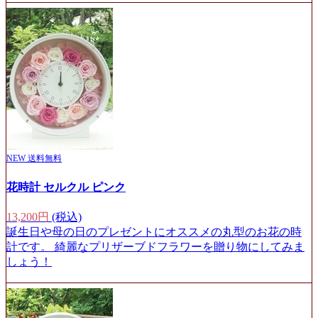
NEW
送料無料
花時計 セルクル ピンク
13,200円
(税込)
誕生日や母の日のプレゼントにオススメの丸型のお花の時
計です。 綺麗なプリザーブドフラワーを贈り物にしてみま
しょう！