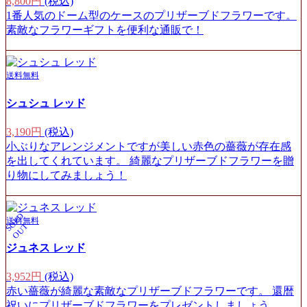
8,800円
(税込)
1番人気のドーム型のケースのプリザーブドフラワーです。
素敵なフラワーギフトを便利な通販で！
送料無料
シュシュ レッド
3,190円
(税込)
小ぶりなアレンジメントですが美しい赤色の薔薇が存在感
を出してくれています。 綺麗なプリザーブドフラワーを贈
り物にしてみましょう！
S
O
L
D
O
U
送料無料
T
ジュネス レッド
3,952円
(税込)
赤い薔薇が綺麗な素敵なプリザーブドフラワーです。 還暦
祝いにプリザーブドフラワーをプレゼントしましょう。