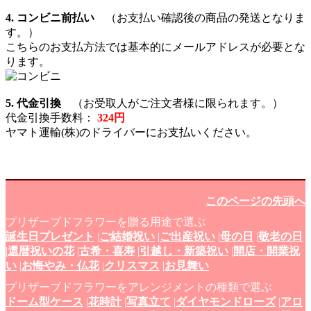
4. コンビニ前払い
（お支払い確認後の商品の発送となりま
す。）
こちらのお支払方法では基本的にメールアドレスが必要とな
ります。
5. 代金引換
（お受取人がご注文者様に限られます。）
代金引換手数料：
324円
ヤマト運輸(株)のドライバーにお支払いください。
このページの先頭へ
プリザーブドフラワーを贈る用途で選ぶ
誕生日プレゼント
|
ご結婚祝い
|
ご出産祝い
|
母の日
|
敬老の日
|
還暦祝いの花
|
古希・喜寿
|
引越し・新築祝い
|
開店・開業祝
い
|
お悔やみ・仏花
|
クリスマス
|
お見舞い
プリザーブドフラワーをアレンジメントの種類で選ぶ
ドーム型ケース
|
花時計
|
写真立て
|
ダイヤモンドローズ
|
アロ