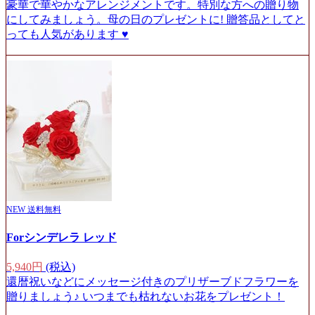
豪華で華やかなアレンジメントです。特別な方への贈り物
にしてみましょう。母の日のプレゼントに! 贈答品としてと
っても人気があります ♥
NEW
送料無料
Forシンデレラ レッド
5,940円
(税込)
還暦祝いなどにメッセージ付きのプリザーブドフラワーを
贈りましょう♪ いつまでも枯れないお花をプレゼント！