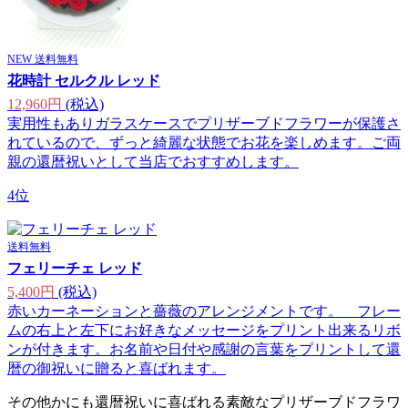
NEW
送料無料
花時計 セルクル レッド
12,960円
(税込)
実用性もありガラスケースでプリザーブドフラワーが保護さ
れているので、ずっと綺麗な状態でお花を楽しめます。ご両
親の還暦祝いとして当店でおすすめします。
4位
送料無料
フェリーチェ レッド
5,400円
(税込)
赤いカーネーションと薔薇のアレンジメントです。 フレー
ムの右上と左下にお好きなメッセージをプリント出来るリボ
ンが付きます。お名前や日付や感謝の言葉をプリントして還
暦の御祝いに贈ると喜ばれます。
その他かにも還暦祝いに喜ばれる素敵なプリザーブドフラワ