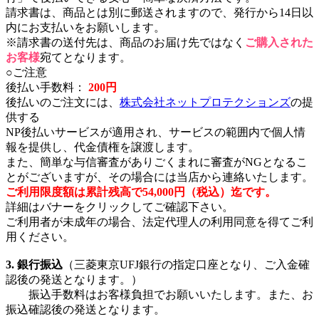
請求書は、商品とは別に郵送されますので、発行から14日以
内にお支払いをお願いします。
※請求書の送付先は、商品のお届け先ではなく
ご購入された
お客様
宛てとなります。
○ご注意
後払い手数料：
200円
後払いのご注文には、
株式会社ネットプロテクションズ
の提
供する
NP後払いサービスが適用され、サービスの範囲内で個人情
報を提供し、代金債権を譲渡します。
また、簡単な与信審査がありごくまれに審査がNGとなるこ
とがございますが、その場合には当店から連絡いたします。
ご利用限度額は累計残高で54,000円（税込）迄です。
詳細はバナーをクリックしてご確認下さい。
ご利用者が未成年の場合、法定代理人の利用同意を得てご利
用ください。
3. 銀行振込
（三菱東京UFJ銀行の指定口座となり、ご入金確
認後の発送となります。）
振込手数料はお客様負担でお願いいたします。また、お
振込確認後の発送となります。