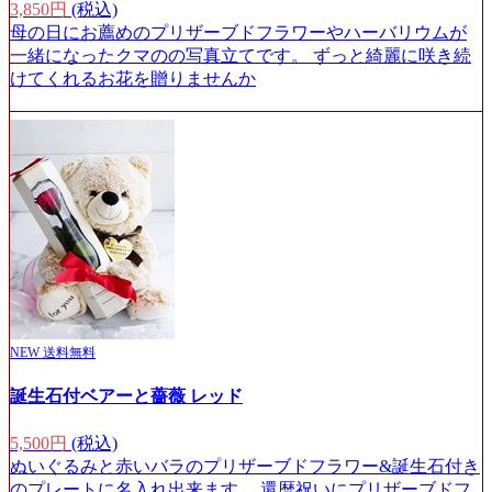
3,850円
(税込)
母の日にお薦めのプリザーブドフラワーやハーバリウムが
一緒になったクマのの写真立てです。 ずっと綺麗に咲き続
けてくれるお花を贈りませんか
NEW
送料無料
誕生石付ベアーと薔薇 レッド
5,500円
(税込)
ぬいぐるみと赤いバラのプリザーブドフラワー&誕生石付き
のプレートに名入れ出来ます。 還暦祝いにプリザーブドフ