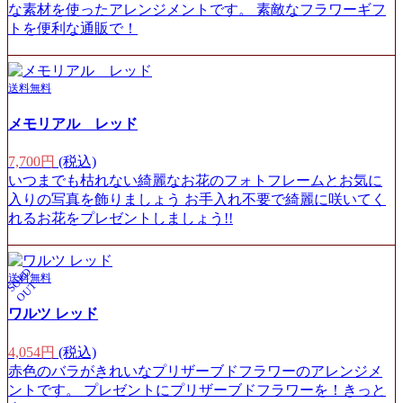
な素材を使ったアレンジメントです。 素敵なフラワーギフ
トを便利な通販で！
送料無料
メモリアル レッド
7,700円
(税込)
いつまでも枯れない綺麗なお花のフォトフレームとお気に
入りの写真を飾りましょう お手入れ不要で綺麗に咲いてく
れるお花をプレゼントしましょう!!
S
O
L
D
O
U
送料無料
T
ワルツ レッド
4,054円
(税込)
赤色のバラがきれいなプリザーブドフラワーのアレンジメ
ントです。 プレゼントにプリザーブドフラワーを！きっと