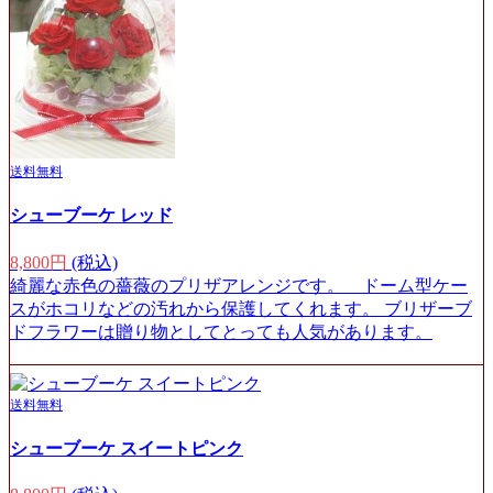
送料無料
シューブーケ レッド
8,800円
(税込)
綺麗な赤色の薔薇のプリザアレンジです。 ドーム型ケー
スがホコリなどの汚れから保護してくれます。 ブリザーブ
ドフラワーは贈り物としてとっても人気があります。
送料無料
シューブーケ スイートピンク