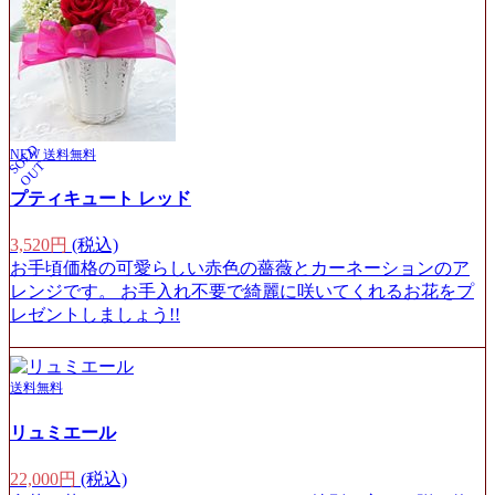
S
O
L
D
O
U
NEW
送料無料
T
プティキュート レッド
3,520円
(税込)
お手頃価格の可愛らしい赤色の薔薇とカーネーションのア
レンジです。 お手入れ不要で綺麗に咲いてくれるお花をプ
レゼントしましょう!!
送料無料
リュミエール
22,000円
(税込)