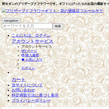
和モダンのプリザーブドフラワーです。ギフトにぴったりのお花の通販サ
navigation
検索
こんにちは。ログイン
アカウントサービス
アカウントサービス
MYページ
購入履歴
お気に入り
ログイン
カート
当サイトについて
お問い合わせ
特定商取引法に基づく表示
プライバシーポリシー