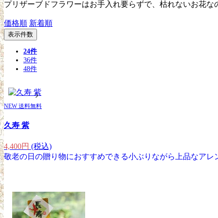
プリザーブドフラワーはお手入れ要らずで、枯れないお花な
価格順
新着順
表示件数
24件
36件
48件
NEW
送料無料
久寿 紫
4,400円
(税込)
敬老の日の贈り物におすすめできる小ぶりながら上品なアレ