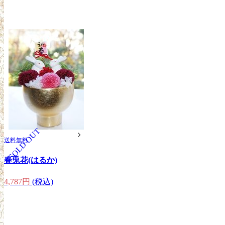
SOLD OUT
送料無料
春兎花(はるか)
4,787円
(税込)