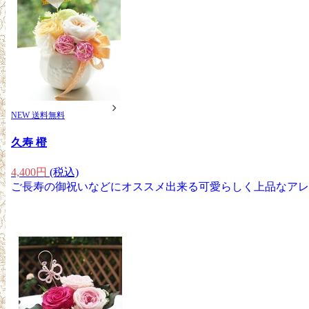
NEW
送料無料
久寿 橙
4,400円
(税込)
ご長寿の御祝いなどにオススメ出来る可愛らしく上品なアレ