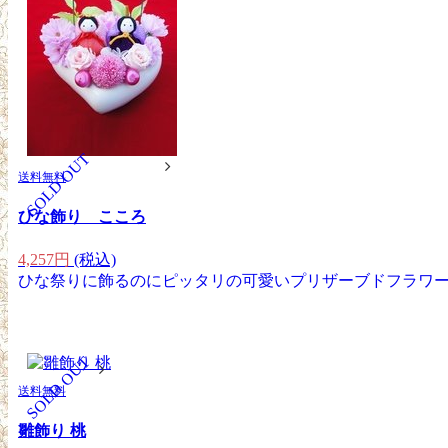
SOLD OUT
送料無料
ひな飾り こころ
4,257円
(税込)
ひな祭りに飾るのにピッタリの可愛いプリザーブドフラワー
SOLD OUT
送料無料
雛飾り 桃