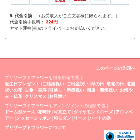
5. 代金引換
（お受取人がご注文者様に限られます。）
代金引換手数料：
324円
ヤマト運輸(株)のドライバーにお支払いください。
このページの先頭へ
プリザーブドフラワーを贈る用途で選ぶ
誕生日プレゼント
|
ご結婚祝い
|
ご出産祝い
|
母の日
|
敬老の日
|
還暦
祝いの花
|
古希・喜寿
|
引越し・新築祝い
|
開店・開業祝い
|
お悔や
み・仏花
|
クリスマス
|
お見舞い
プリザーブドフラワーをアレンジメントの種類で選ぶ
ドーム型ケース
|
花時計
|
写真立て
|
ダイヤモンドローズ
|
アロマベ
アー
|
メッセージリボン
|
和モダン
|
リース
|
ハートの器
プリザーブドフラワーについて