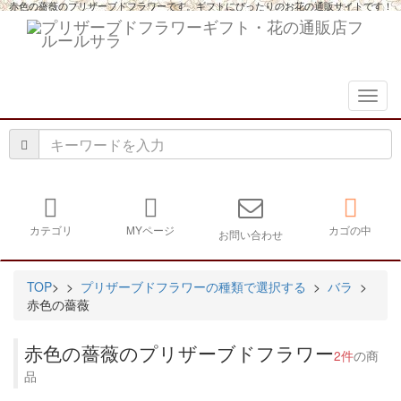
赤色の薔薇のプリザーブドフラワーです。ギフトにぴったりのお花の通販サイトです！
navig
カテゴリ
MYページ
カゴの中
お問い合わせ
TOP
>
>
プリザーブドフラワーの種類で選択する
>
バラ
>
赤色の薔薇
赤色の薔薇のプリザーブドフラワー
2件
の商
品