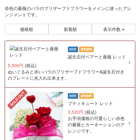
赤色の薔薇のバラのプリザーブドフラワーをメインに使ったアレ
ンジメントです。
価格順
新着順
表示件数
NEW
送料無料
誕生石付ベアーと薔薇 レッド
5,500円
(税込)
ぬいぐるみと赤いバラのプリザーブドフラワー&誕生石付き
のプレートに名入れ出来ます。
SOLD OUT
NEW
送料無料
プティキュート レッド
3,520円
(税込)
お手頃価格の可愛らしい赤色
の薔薇とカーネーションのア
レンジです。