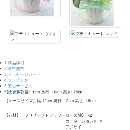
1.商品詳細
2.送料無料
3.メッセージカード
4.ラッピング
5.安心サービス
6.注意事項
【大きさ】幅:11cm 奥行: 10cm 高さ: 15cm
【ケースサイズ】幅:12cm 奥行: 12cm 高さ: 16cm
【花材】 プリザーブドフラワーローズMS x2
カーネーションs x1
アジサイ