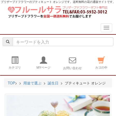
プリザーブドフラワーのプティキュート オレンジです。送料無料の花の通販サイトです。
navig
カテゴリ
MYページ
カゴの中
お問い合わせ
TOP
>
>
用途で選ぶ
>
誕生日
> プティキュート オレンジ
ア
画