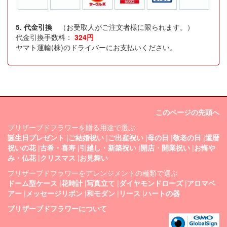
5. 代金引換
（お受取人がご注文者様に限られます。）
代金引換手数料：
324円
ヤマト運輸(株)のドライバーにお支払いください。
このページの先頭へ
プリザーブドフラワーを贈る用途で選ぶ
誕生日プレゼント
|
ご結婚祝い
|
ご出産祝い
|
母の日
|
敬老の日
|
還暦
祝いの花
|
古希・喜寿
|
引越し・新築祝い
|
開店・開業祝い
|
お悔や
み・仏花
|
クリスマス
|
お見舞い
プリザーブドフラワーをアレンジメントの種類で選ぶ
ドーム型ケース
|
花時計
|
写真立て
|
ダイヤモンドローズ
|
アロマベ
アー
|
メッセージリボン
|
和モダン
|
リース
|
ハートの器
プリザーブドフラワーについて