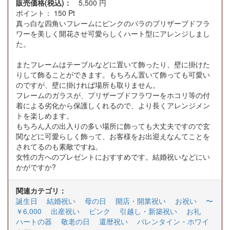
販売価格(税込)：
5,500
円
ポイント：
150
Pt
真っ白な四角いフレームにピンクのバラのプリザーブドフラ
ワーを美しく開花させ可愛らしくハート型にアレンジしまし
た。
またフレームはテーブルなどに置いて飾ったり、壁に掛けた
りして飾ることができます。もちろん置いて飾っても可愛い
のですが、壁に掛ければ場所も取りません。
フレームのガラスが、プリザーブドフラワーをホコリ等の付
着による劣化から保護しくれるので、より長くアレンジメン
トを楽しめます。
もちろん人の出入りの多い場所に飾っても大丈夫ですので玄
関などに可愛らしく飾って、お客様をお出迎えなんてことを
されてるのも素敵ですね。
女性の方へのプレゼントにおすすめです。結婚祝いなどにい
かがですか?
関連カテゴリ：
誕生日
結婚祝い
母の日
開店・開業祝い
お祝い
〜
￥6,000
出産祝い
ピンク
引越し・新築祝い
お礼
ハートの器
敬老の日
還暦祝い
バレンタイン・ホワイ