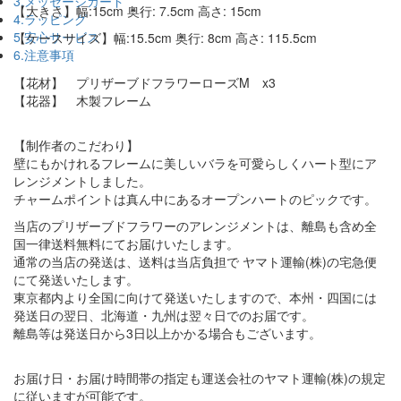
3.メッセージカード
【大きさ】幅:15cm 奥行: 7.5cm 高さ: 15cm
4.ラッピング
5.安心サービス
【ケースサイズ】幅:15.5cm 奥行: 8cm 高さ: 115.5cm
6.注意事項
【花材】 プリザーブドフラワーローズM x3
【花器】 木製フレーム
【制作者のこだわり】
壁にもかけれるフレームに美しいバラを可愛らしくハート型にア
レンジメントしました。
チャームポイントは真ん中にあるオープンハートのピックです。
当店のプリザーブドフラワーのアレンジメントは、離島も含め全
国一律送料無料にてお届けいたします。
通常の当店の発送は、送料は当店負担で ヤマト運輸(株)の宅急便
にて発送いたします。
東京都内より全国に向けて発送いたしますので、本州・四国には
発送日の翌日、北海道・九州は翌々日でのお届です。
離島等は発送日から3日以上かかる場合もございます。
お届け日・お届け時間帯の指定も運送会社のヤマト運輸(株)の規定
に従いますが可能です。