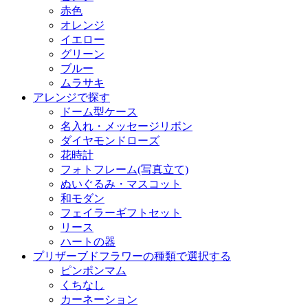
赤色
オレンジ
イエロー
グリーン
ブルー
ムラサキ
アレンジで探す
ドーム型ケース
名入れ・メッセージリボン
ダイヤモンドローズ
花時計
フォトフレーム(写真立て)
ぬいぐるみ・マスコット
和モダン
フェイラーギフトセット
リース
ハートの器
プリザーブドフラワーの種類で選択する
ピンポンマム
くちなし
カーネーション