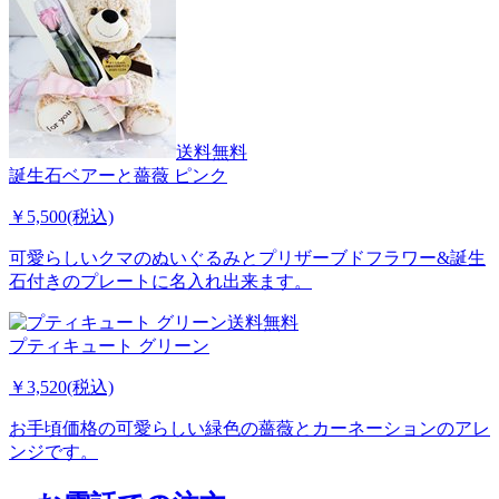
送料無料
誕生石ベアーと薔薇 ピンク
￥5,500(税込)
可愛らしいクマのぬいぐるみとプリザーブドフラワー&誕生
石付きのプレートに名入れ出来ます。
送料無料
プティキュート グリーン
￥3,520(税込)
お手頃価格の可愛らしい緑色の薔薇とカーネーションのアレ
ンジです。