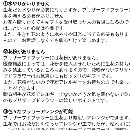
①水やりがいりません
生花だと水やりが必要になりますが、プリザーブドフラワー
水を与える必要がありません。
お花を贈りたくてもギフトを受け取った人の負担になるので
は…といった心配は不要です。
また、生きた花のように水やりや日光に当てる必要もありま
んので、お世話しなくても飾るだけで楽しめます。
②花粉がありません
プリザーブドフラワーには花粉がありません。
医療施設によっては、花粉を侵入させないために生花の持ち
みを禁止しているところもありますので、花粉がないプリザ
ブドフラワーはお見舞いにもピッタリのギフトです。
また、花粉がないので花粉アレルギーをお持ちの方でも楽し
ことができます。
贈る相手が花粉アレルギーでないかどうか気を遣わないで良
のもプリザーブドフラワーの嬉しいポイントです。
③色々なフラワーアレンジが可能
プリザーブドフラワーは生花より幅広いアレンジができます
生花ではお花だけを使ったアレンジが主でしたが、枯れずに
レンジしやすい特徴を持つプリザーブドフラワーは、花時計