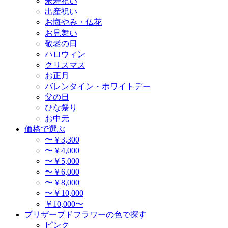
米寿祝い
出産祝い
お悔やみ・仏花
お見舞い
敬老の日
ハロウィン
クリスマス
お正月
バレンタイン・ホワイトデー
父の日
ひな祭り
お中元
価格で選ぶ
〜￥3,300
〜￥4,000
〜￥5,000
〜￥6,000
〜￥8,000
〜￥10,000
￥10,000〜
プリザーブドフラワーの色で探す
ピンク