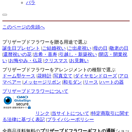
バラ
このページの先頭へ
プリザーブドフラワーを贈る用途で選ぶ
誕生日プレゼント
|
ご結婚祝い
|
ご出産祝い
|
母の日
|
敬老の日
|
還暦祝いの花
|
古希・喜寿
|
引越し・新築祝い
|
開店・開業祝
い
|
お悔やみ・仏花
|
クリスマス
|
お見舞い
プリザーブドフラワーをアレンジメントの種類で選ぶ
ドーム型ケース
|
花時計
|
写真立て
|
ダイヤモンドローズ
|
アロ
マベアー
|
メッセージリボン
|
和モダン
|
リース
|
ハートの器
プリザーブドフラワーについて
リンク
|
当サイトについて
|
特定商取引に関す
る法律に基づく表記
|
プライバシーポリシー
全商品送料無料の
プリザーブドフラワーギフトの通販
ショッ