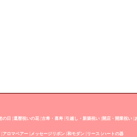
老の日
|
還暦祝いの花
|
古希・喜寿
|
引越し・新築祝い
|
開店・開業祝い
|
|
アロマベアー
|
メッセージリボン
|
和モダン
|
リース
|
ハートの器