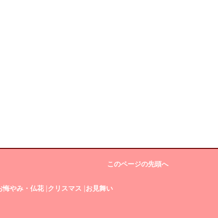
このページの先頭へ
お悔やみ・仏花
|
クリスマス
|
お見舞い