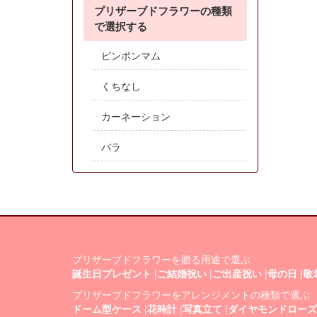
プリザーブドフラワーの種類
で選択する
ピンポンマム
くちなし
カーネーション
バラ
プリザーブドフラワーを贈る用途で選ぶ
誕生日プレゼント
|
ご結婚祝い
|
ご出産祝い
|
母の日
|
敬
プリザーブドフラワーをアレンジメントの種類で選ぶ
ドーム型ケース
|
花時計
|
写真立て
|
ダイヤモンドローズ