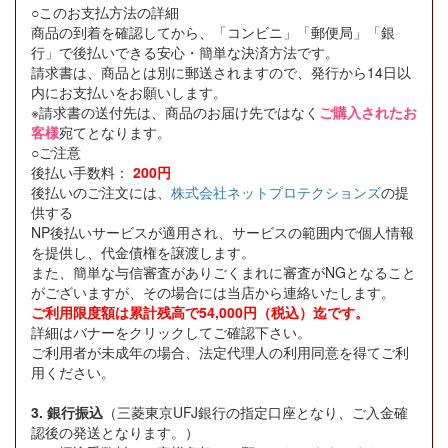
○このお支払方法の詳細
商品の到着を確認してから、「コンビニ」「郵便局」「銀
行」で後払いできる安心・簡単な決済方法です。
請求書は、商品とは別に郵送されますので、発行から14日以
内にお支払いをお願いします。
※請求書の送付先は、商品のお届け先ではなく
ご購入されたお
客様
宛てとなります。
○ご注意
後払い手数料：
200円
後払いのご注文には、
株式会社ネットプロテクションズ
の提
供する
NP後払いサービスが適用され、サービスの範囲内で個人情報
を提供し、代金債権を譲渡します。
また、簡単な与信審査がありごくまれに審査がNGとなること
がございますが、その場合には当店から連絡いたします。
ご利用限度額は累計残高で54,000円（税込）迄です。
詳細はバナーをクリックしてご確認下さい。
ご利用者が未成年の場合、法定代理人の利用同意を得てご利
用ください。
3. 銀行振込
（三菱東京UFJ銀行の指定口座となり、ご入金確
認後の発送となります。）