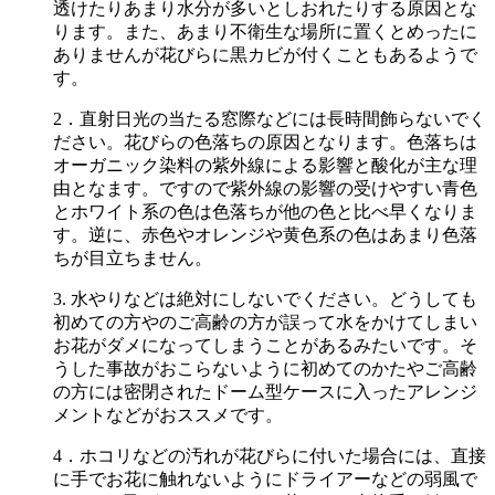
透けたりあまり水分が多いとしおれたりする原因とな
ります。また、あまり不衛生な場所に置くとめったに
ありませんが花びらに黒カビが付くこともあるようで
す。
2．直射日光の当たる窓際などには長時間飾らないでく
ださい。花びらの色落ちの原因となります。色落ちは
オーガニック染料の紫外線による影響と酸化が主な理
由となます。ですので紫外線の影響の受けやすい青色
とホワイト系の色は色落ちが他の色と比べ早くなりま
す。逆に、赤色やオレンジや黄色系の色はあまり色落
ちが目立ちません。
3. 水やりなどは絶対にしないでください。どうしても
初めての方やのご高齢の方が誤って水をかけてしまい
お花がダメになってしまうことがあるみたいです。そ
うした事故がおこらないように初めてのかたやご高齢
の方には密閉されたドーム型ケースに入ったアレンジ
メントなどがおススメです。
4．ホコリなどの汚れが花びらに付いた場合には、直接
に手でお花に触れないようにドライアーなどの弱風で