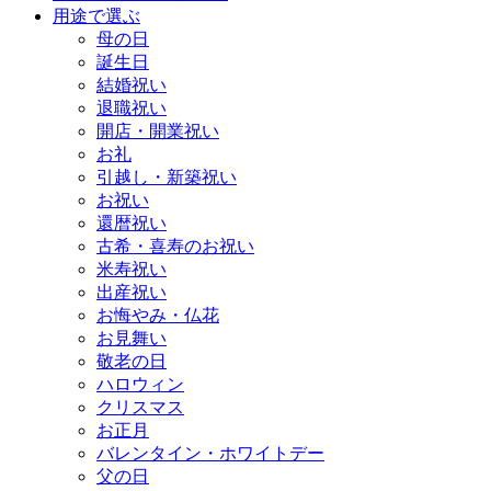
用途で選ぶ
母の日
誕生日
結婚祝い
退職祝い
開店・開業祝い
お礼
引越し・新築祝い
お祝い
還暦祝い
古希・喜寿のお祝い
米寿祝い
出産祝い
お悔やみ・仏花
お見舞い
敬老の日
ハロウィン
クリスマス
お正月
バレンタイン・ホワイトデー
父の日