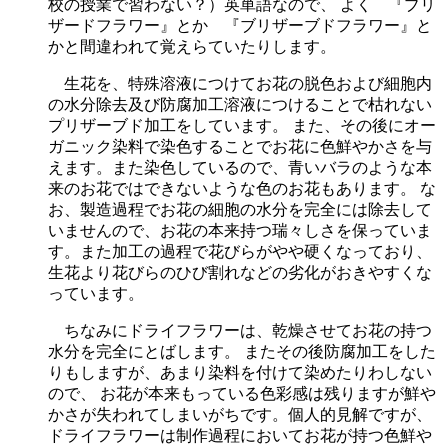
校の授業で習わない？）英単語なので、 よく 『ブリ
ザードフラワー』とか 『ブリザーブドフラワー』と
かと間違われて覚えらていたりします。
生花を、特殊溶液につけてお花の脱色および細胞内
の水分除去及び防腐加工溶液につけることで枯れない
プリザーブド加工をしています。 また、その後にオー
ガニック染料で染色することでお花に色鮮やかさを与
えます。また染色しているので、青いバラのような本
来のお花ではできないような色のお花もあります。 な
お、製造過程でお花の細胞の水分を完全には除去して
いませんので、お花の本来持つ瑞々しさを保っていま
す。また加工の過程で花びらがやや硬くなっており、
生花より花びらのひび割れなどの劣化がおきやすくな
っています。
ちなみにドライフラワーは、乾燥させてお花の持つ
水分を完全にとばします。 またその後防腐加工をした
りもしますが、あまり染料を付けて染めたりわしない
ので、 お花が本来もっている色彩感は残りますが鮮や
かさが失われてしまいがちです。個人的見解ですが、
ドライフラワーは制作過程においてお花が持つ色鮮や