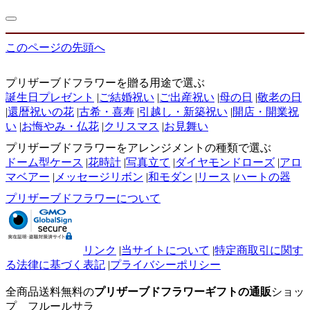
このページの先頭へ
プリザーブドフラワーを贈る用途で選ぶ
誕生日プレゼント
|
ご結婚祝い
|
ご出産祝い
|
母の日
|
敬老の日
|
還暦祝いの花
|
古希・喜寿
|
引越し・新築祝い
|
開店・開業祝
い
|
お悔やみ・仏花
|
クリスマス
|
お見舞い
プリザーブドフラワーをアレンジメントの種類で選ぶ
ドーム型ケース
|
花時計
|
写真立て
|
ダイヤモンドローズ
|
アロ
マベアー
|
メッセージリボン
|
和モダン
|
リース
|
ハートの器
プリザーブドフラワーについて
リンク
|
当サイトについて
|
特定商取引に関す
る法律に基づく表記
|
プライバシーポリシー
全商品送料無料の
プリザーブドフラワーギフトの通販
ショッ
プ フルールサラ