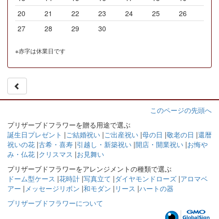
20
21
22
23
24
25
26
27
28
29
30
※赤字は休業日です
このページの先頭へ
プリザーブドフラワーを贈る用途で選ぶ
誕生日プレゼント
|
ご結婚祝い
|
ご出産祝い
|
母の日
|
敬老の日
|
還暦
祝いの花
|
古希・喜寿
|
引越し・新築祝い
|
開店・開業祝い
|
お悔や
み・仏花
|
クリスマス
|
お見舞い
プリザーブドフラワーをアレンジメントの種類で選ぶ
ドーム型ケース
|
花時計
|
写真立て
|
ダイヤモンドローズ
|
アロマベ
アー
|
メッセージリボン
|
和モダン
|
リース
|
ハートの器
プリザーブドフラワーについて