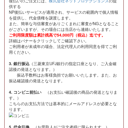
後払いのご注文には、
株式会社ネットプロテクションズ
の提
供する
NP後払いサービスが適用され、サービスの範囲内で個人情報
を提供し、代金債権を譲渡します。
また、簡単な与信審査がありごくまれに審査がNGとなること
がございますが、その場合には当店から連絡いたします。
ご利用限度額は累計残高で54,000円（税込）迄です。
詳細はバナーをクリックしてご確認下さい。
ご利用者が未成年の場合、法定代理人の利用同意を得てご利
用ください。
3. 銀行振込
（三菱東京UFJ銀行の指定口座となり、ご入金確
認後の発送となります。）
振込手数料はお客様負担でお願いいたします。また、お
振込確認後の発送となります。
4. コンビニ前払い
（お支払い確認後の商品の発送となりま
す。）
こちらのお支払方法では基本的にメールアドレスが必要とな
ります。
5. 代金引換
（お受取人がご注文者様に限られます。）