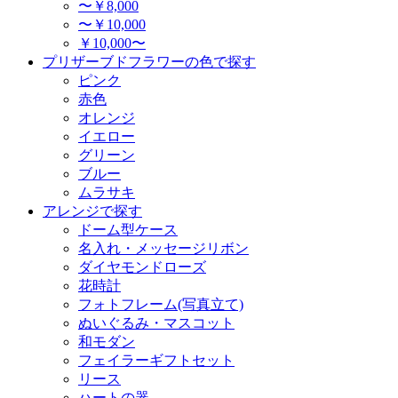
〜￥8,000
〜￥10,000
￥10,000〜
プリザーブドフラワーの色で探す
ピンク
赤色
オレンジ
イエロー
グリーン
ブルー
ムラサキ
アレンジで探す
ドーム型ケース
名入れ・メッセージリボン
ダイヤモンドローズ
花時計
フォトフレーム(写真立て)
ぬいぐるみ・マスコット
和モダン
フェイラーギフトセット
リース
ハートの器