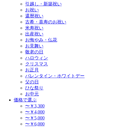
引越し・新築祝い
お祝い
還暦祝い
古希・喜寿のお祝い
米寿祝い
出産祝い
お悔やみ・仏花
お見舞い
敬老の日
ハロウィン
クリスマス
お正月
バレンタイン・ホワイトデー
父の日
ひな祭り
お中元
価格で選ぶ
〜￥3,300
〜￥4,000
〜￥5,000
〜￥6,000