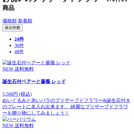
商品
価格順
新着順
表示件数
24件
36件
48件
NEW
送料無料
誕生石付ベアーと薔薇 レッド
5,500円
(税込)
ぬいぐるみと赤いバラのプリザーブドフラワー&誕生石付き
のプレートに名入れ出来ます。 綺麗なプリザーブドフラワ
ーを贈り物にしてみましょう！
NEW
送料無料