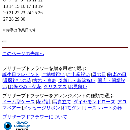
13
14
15
16
17
18
19
20
21
22
23
24
25
26
27
28
29
30
※赤字は休業日です
このページの先頭へ
プリザーブドフラワーを贈る用途で選ぶ
誕生日プレゼント
|
ご結婚祝い
|
ご出産祝い
|
母の日
|
敬老の日
|
還暦祝いの花
|
古希・喜寿
|
引越し・新築祝い
|
開店・開業祝
い
|
お悔やみ・仏花
|
クリスマス
|
お見舞い
プリザーブドフラワーをアレンジメントの種類で選ぶ
ドーム型ケース
|
花時計
|
写真立て
|
ダイヤモンドローズ
|
アロ
マベアー
|
メッセージリボン
|
和モダン
|
リース
|
ハートの器
プリザーブドフラワーについて