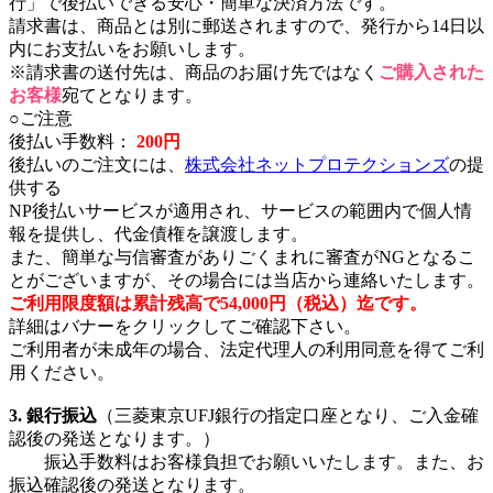
行」で後払いできる安心・簡単な決済方法です。
請求書は、商品とは別に郵送されますので、発行から14日以
内にお支払いをお願いします。
※請求書の送付先は、商品のお届け先ではなく
ご購入された
お客様
宛てとなります。
○ご注意
後払い手数料：
200円
後払いのご注文には、
株式会社ネットプロテクションズ
の提
供する
NP後払いサービスが適用され、サービスの範囲内で個人情
報を提供し、代金債権を譲渡します。
また、簡単な与信審査がありごくまれに審査がNGとなるこ
とがございますが、その場合には当店から連絡いたします。
ご利用限度額は累計残高で54,000円（税込）迄です。
詳細はバナーをクリックしてご確認下さい。
ご利用者が未成年の場合、法定代理人の利用同意を得てご利
用ください。
3. 銀行振込
（三菱東京UFJ銀行の指定口座となり、ご入金確
認後の発送となります。）
振込手数料はお客様負担でお願いいたします。また、お
振込確認後の発送となります。