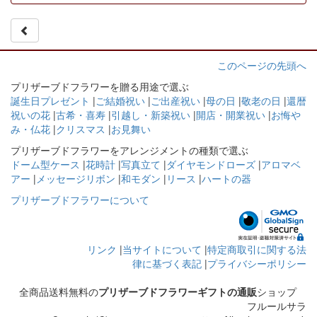
このページの先頭へ
プリザーブドフラワーを贈る用途で選ぶ
誕生日プレゼント
|
ご結婚祝い
|
ご出産祝い
|
母の日
|
敬老の日
|
還暦
祝いの花
|
古希・喜寿
|
引越し・新築祝い
|
開店・開業祝い
|
お悔や
み・仏花
|
クリスマス
|
お見舞い
プリザーブドフラワーをアレンジメントの種類で選ぶ
ドーム型ケース
|
花時計
|
写真立て
|
ダイヤモンドローズ
|
アロマベ
アー
|
メッセージリボン
|
和モダン
|
リース
|
ハートの器
プリザーブドフラワーについて
リンク
|
当サイトについて
|
特定商取引に関する法
律に基づく表記
|
プライバシーポリシー
全商品送料無料の
プリザーブドフラワーギフトの通販
ショップ
フルールサラ