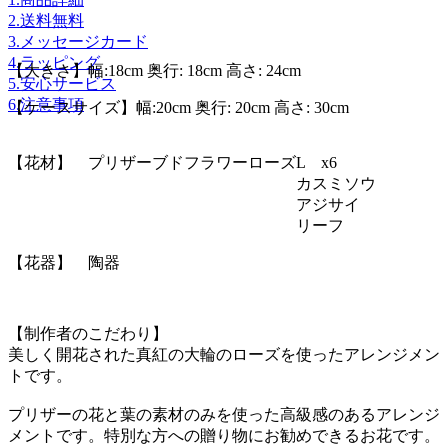
2.送料無料
3.メッセージカード
4.ラッピング
【大きさ】幅:18cm 奥行: 18cm 高さ: 24cm
5.安心サービス
6.注意事項
【ケースサイズ】幅:20cm 奥行: 20cm 高さ: 30cm
【花材】 プリザーブドフラワーローズL x6
カスミソウ
アジサイ
リーフ
【花器】 陶器
【制作者のこだわり】
美しく開花された真紅の大輪のローズを使ったアレンジメン
トです。
プリザーの花と葉の素材のみを使った高級感のあるアレンジ
メントです。特別な方への贈り物にお勧めできるお花です。