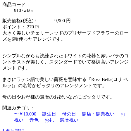
商品コード：
9107wb6r
販売価格(税込)：
9,900
円
ポイント：
270
Pt
大きく美しいチェリーレッドのプリザーブドフラワーのロー
ズを6輪使ったアレンジです。
シンプルながらも洗練されたホワイトの花器と赤いバラのコ
ントラストが美しく、スタンダードでいて格調高いアレンジ
メントです。
まさにラテン語で美しい薔薇を意味する『Rosa Bella(ロサ ベ
ルラ)』の名前がピッタリのアレンジメントです。
母の日やお母様の還暦のお祝いなどにピッタリです。
関連カテゴリ：
〜￥10,000
誕生日
母の日
開店・開業祝い
お
祝い
赤色
お礼
還暦祝い
1.商品詳細