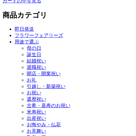
カートの中を見る
商品カテゴリ
即日発送
フラワーフェアリーズ
用途で選ぶ
母の日
誕生日
結婚祝い
退職祝い
開店・開業祝い
お礼
引越し・新築祝い
お祝い
還暦祝い
古希・喜寿のお祝い
米寿祝い
出産祝い
お悔やみ・仏花
お見舞い