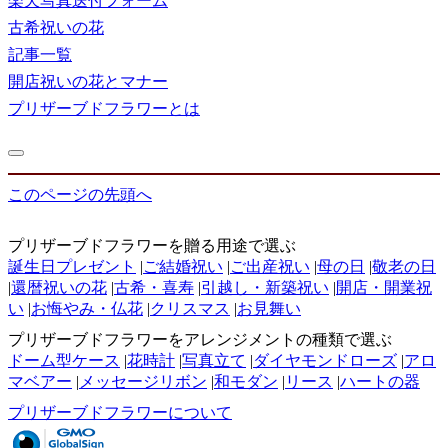
楽天写真送付フォーム
古希祝いの花
記事一覧
開店祝いの花とマナー
プリザーブドフラワーとは
このページの先頭へ
プリザーブドフラワーを贈る用途で選ぶ
誕生日プレゼント
|
ご結婚祝い
|
ご出産祝い
|
母の日
|
敬老の日
|
還暦祝いの花
|
古希・喜寿
|
引越し・新築祝い
|
開店・開業祝
い
|
お悔やみ・仏花
|
クリスマス
|
お見舞い
プリザーブドフラワーをアレンジメントの種類で選ぶ
ドーム型ケース
|
花時計
|
写真立て
|
ダイヤモンドローズ
|
アロ
マベアー
|
メッセージリボン
|
和モダン
|
リース
|
ハートの器
プリザーブドフラワーについて