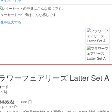
レターセットの中身はこんな感じです。
画像を拡大する
ラワーフェアリーズ Latter Set A
コード：
5[A]
価格(税込)：
638
円
ント：
17
Pt
ワーフェアリーズの花の妖精たちが可愛くデザインされた封筒と便箋と