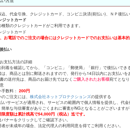
払い方法
振込、代金引換、クレジットカード、コンビニ決済(前払い)、ＮＰ後払
クレジットカード
の種類のクレジットカードがご利用できます。
し、お電話でのご注文の場合にはクレジットカードでのお支払いは基本
NP後払い
のお支払方法の詳細
の到着を確認してから、「コンビニ」「郵便局」「銀行」で後払いでき
書は、商品とは別に郵送されますので、発行から14日以内にお支払いを
求書の送付先は、商品のお届け先ではなく
ご購入されたお客様
宛てとなり
意
い手数料：
200円
いのご注文には、
株式会社ネットプロテクションズ
の提供する
後払いサービスが適用され、サービスの範囲内で個人情報を提供し、代金
、簡単な与信審査がありごくまれに審査がNGとなることがございますが
用限度額は累計残高で54,000円（税込）迄です。
はバナーをクリックしてご確認下さい。
用者が未成年の場合、法定代理人の利用同意を得てご利用ください。