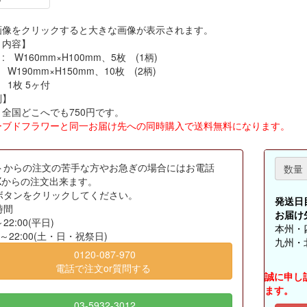
画像をクリックすると大きな画像が表示されます。
ト内容】
 W160mm×H100mm、5枚 (1柄)
W190mm×H150mm、10枚 (2柄)
 1枚 5ヶ付
別】
全国どこへでも750円です。
ーブドフラワーと同一お届け先への同時購入で送料無料になります。
トからの注文の苦手な方やお急ぎの場合にはお電話
数量
AXからの注文出来ます。
ボタンをクリックしてください。
発送日
時間
お届け
～22:00(平日)
本州・四
00～22:00(土・日・祝祭日)
九州・北
0120-087-970
電話で注文or質問する
誠に申し
ます。
03-5932-3012