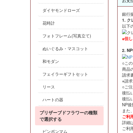
お支
ダイヤモンドローズ
銀行
1. 
花時計
以下
フォトフレーム(写真立て)
※但
ぬいぐるみ・マスコット
2. 
和モダン
○こ
商品
フェイラーギフトセット
請求
※請
○ご注
リース
後払
後払
ハートの器
NP
また
プリザーブドフラワーの種類
ご利
で選択する
詳細
ご利
ピンポンマム