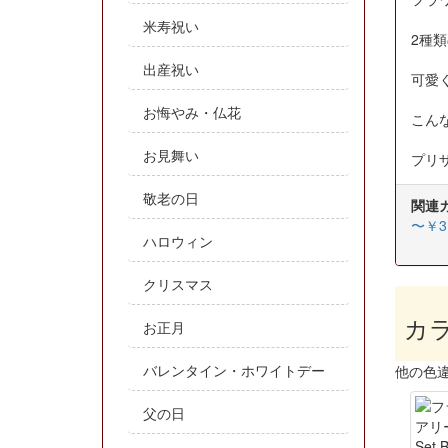
米寿祝い
2種
出産祝い
可愛
お悔やみ・仏花
こん
お見舞い
プリ
敬老の日
関連
〜￥3,
ハロウィン
クリスマス
カ
お正月
バレンタイン・ホワイトデー
他の色
父の日