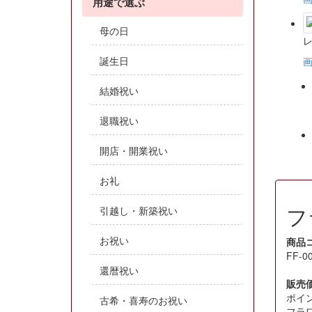
用途で選ぶ
母の日
誕生日
結婚祝い
退職祝い
開店・開業祝い
お礼
フ
引越し・新築祝い
お祝い
商品
FF-00
還暦祝い
販売
ポイ
古希・喜寿のお祝い
フラ