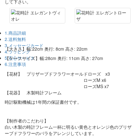
して下さい。
1.商品詳細
2.送料無料
3.メッセージカード
【大きさ】幅:22cm 奥行: 8cm 高さ: 22cm
4.ラッピング
5.安心サービス
【ケースサイズ】幅:28cm 奥行: 11cm 高さ: 27cm
6.注意事項
【花材】 プリザーブドフラワーオールドローズ x3
ローズM x6
ローズMS x7
【花器】 木製時計フレーム
時計駆動機械は1年間の保証書付です。
【制作者のこだわり】
白い木製の時計フレーム一杯に明るい黄色とオレンジ色のプリザ
ーブドフラワーのバラをアレンジしています。