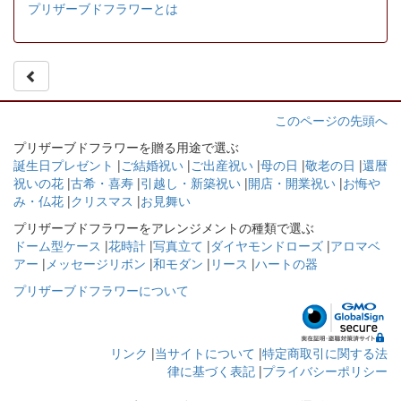
プリザーブドフラワーとは
このページの先頭へ
プリザーブドフラワーを贈る用途で選ぶ
誕生日プレゼント
|
ご結婚祝い
|
ご出産祝い
|
母の日
|
敬老の日
|
還暦
祝いの花
|
古希・喜寿
|
引越し・新築祝い
|
開店・開業祝い
|
お悔や
み・仏花
|
クリスマス
|
お見舞い
プリザーブドフラワーをアレンジメントの種類で選ぶ
ドーム型ケース
|
花時計
|
写真立て
|
ダイヤモンドローズ
|
アロマベ
アー
|
メッセージリボン
|
和モダン
|
リース
|
ハートの器
プリザーブドフラワーについて
リンク
|
当サイトについて
|
特定商取引に関する法
律に基づく表記
|
プライバシーポリシー