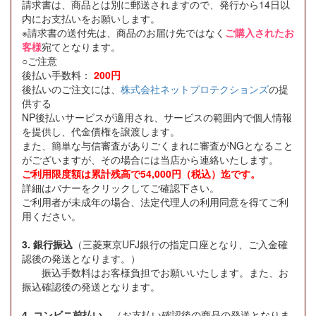
請求書は、商品とは別に郵送されますので、発行から14日以
内にお支払いをお願いします。
※請求書の送付先は、商品のお届け先ではなく
ご購入されたお
客様
宛てとなります。
○ご注意
後払い手数料：
200円
後払いのご注文には、
株式会社ネットプロテクションズ
の提
供する
NP後払いサービスが適用され、サービスの範囲内で個人情報
を提供し、代金債権を譲渡します。
また、簡単な与信審査がありごくまれに審査がNGとなること
がございますが、その場合には当店から連絡いたします。
ご利用限度額は累計残高で54,000円（税込）迄です。
詳細はバナーをクリックしてご確認下さい。
ご利用者が未成年の場合、法定代理人の利用同意を得てご利
用ください。
3. 銀行振込
（三菱東京UFJ銀行の指定口座となり、ご入金確
認後の発送となります。）
振込手数料はお客様負担でお願いいたします。また、お
振込確認後の発送となります。
4. コンビニ前払い
（お支払い確認後の商品の発送となりま