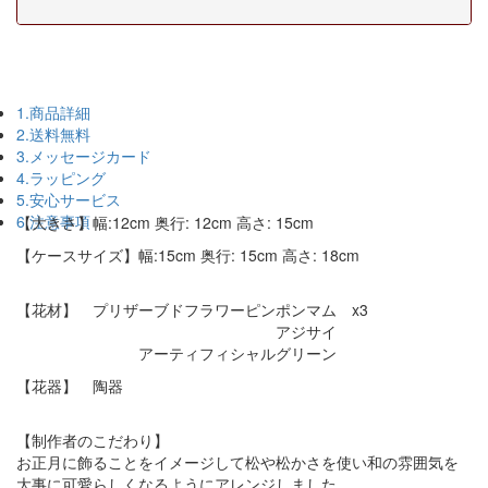
1.商品詳細
2.送料無料
3.メッセージカード
4.ラッピング
5.安心サービス
6.注意事項
【大きさ】幅:12cm 奥行: 12cm 高さ: 15cm
【ケースサイズ】幅:15cm 奥行: 15cm 高さ: 18cm
【花材】 プリザーブドフラワーピンポンマム x3
アジサイ
アーティフィシャルグリーン
【花器】 陶器
【制作者のこだわり】
お正月に飾ることをイメージして松や松かさを使い和の雰囲気を
大事に可愛らしくなるようにアレンジしました。