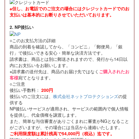
※但し、お電話でのご注文の場合にはクレジットカードでのお
支払いは基本的にお断りさせていただいております。
2. NP後払い
○このお支払方法の詳細
商品の到着を確認してから、「コンビニ」「郵便局」「銀
行」で後払いできる安心・簡単な決済方法です。
請求書は、商品とは別に郵送されますので、発行から14日以
内にお支払いをお願いします。
※請求書の送付先は、商品のお届け先ではなく
ご購入されたお
客様
宛てとなります。
○ご注意
後払い手数料：
200円
後払いのご注文には、
株式会社ネットプロテクションズ
の提
供する
NP後払いサービスが適用され、サービスの範囲内で個人情報
を提供し、代金債権を譲渡します。
また、簡単な与信審査がありごくまれに審査がNGとなること
がございますが、その場合には当店から連絡いたします。
ご利用限度額は累計残高で54,000円（税込）迄です。