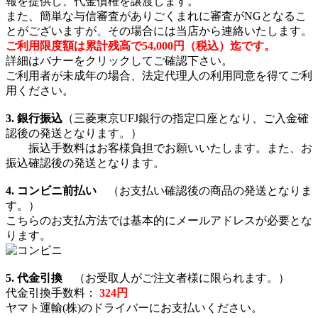
報を提供し、代金債権を譲渡します。
また、簡単な与信審査がありごくまれに審査がNGとなるこ
とがございますが、その場合には当店から連絡いたします。
ご利用限度額は累計残高で54,000円（税込）迄です。
詳細はバナーをクリックしてご確認下さい。
ご利用者が未成年の場合、法定代理人の利用同意を得てご利
用ください。
3. 銀行振込
（三菱東京UFJ銀行の指定口座となり、ご入金確
認後の発送となります。）
振込手数料はお客様負担でお願いいたします。また、お
振込確認後の発送となります。
4. コンビニ前払い
（お支払い確認後の商品の発送となりま
す。）
こちらのお支払方法では基本的にメールアドレスが必要とな
ります。
5. 代金引換
（お受取人がご注文者様に限られます。）
代金引換手数料：
324円
ヤマト運輸(株)のドライバーにお支払いください。