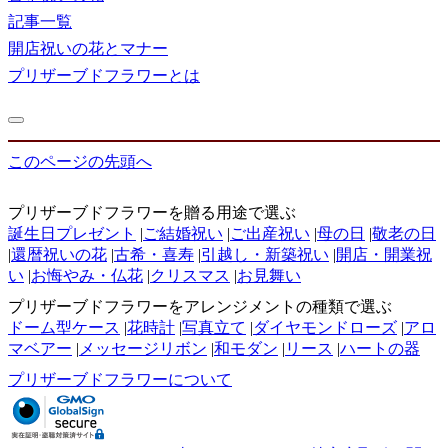
記事一覧
開店祝いの花とマナー
プリザーブドフラワーとは
このページの先頭へ
プリザーブドフラワーを贈る用途で選ぶ
誕生日プレゼント
|
ご結婚祝い
|
ご出産祝い
|
母の日
|
敬老の日
|
還暦祝いの花
|
古希・喜寿
|
引越し・新築祝い
|
開店・開業祝
い
|
お悔やみ・仏花
|
クリスマス
|
お見舞い
プリザーブドフラワーをアレンジメントの種類で選ぶ
ドーム型ケース
|
花時計
|
写真立て
|
ダイヤモンドローズ
|
アロ
マベアー
|
メッセージリボン
|
和モダン
|
リース
|
ハートの器
プリザーブドフラワーについて