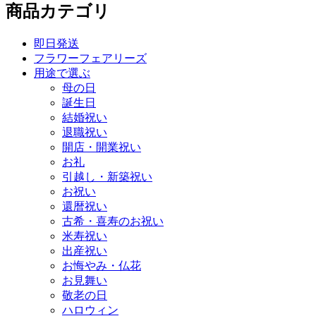
商品カテゴリ
即日発送
フラワーフェアリーズ
用途で選ぶ
母の日
誕生日
結婚祝い
退職祝い
開店・開業祝い
お礼
引越し・新築祝い
お祝い
還暦祝い
古希・喜寿のお祝い
米寿祝い
出産祝い
お悔やみ・仏花
お見舞い
敬老の日
ハロウィン