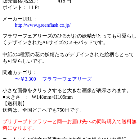
販売価格(税込)：
418
円
ポイント：
11
Pt
メーカーURL：
http://www.greenflash.co.jp/
フラワーフェアリーズのひるがおの妖精がとっても可愛らし
くデザインされたA6サイズのメモパッドです。
中紙の4種類の花の妖精たちがデザインされた絵柄もとって
も可愛らしいです。
関連カテゴリ：
〜￥3,300
フラワーフェアリーズ
小さな画像をクリックすると大きな画像が表示されます。
■大きさ : W148mm×H105mm
【送料別】
送料は、全国どこへでも750円です。
プリザーブドフラワーと同一お届け先への同時購入で送料無
料になります。