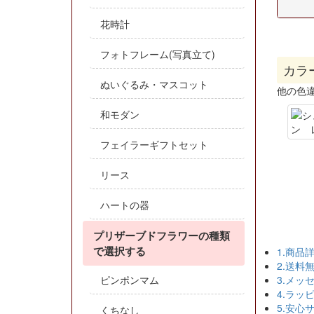
花時計
フォトフレーム(写真立て)
カラ
ぬいぐるみ・マスコット
他の色
和モダン
フェイラーギフトセット
リース
ハートの器
プリザーブドフラワーの種類
で選択する
1.商品
2.送料
3.メッ
ピンポンマム
4.ラッ
5.安心
くちなし