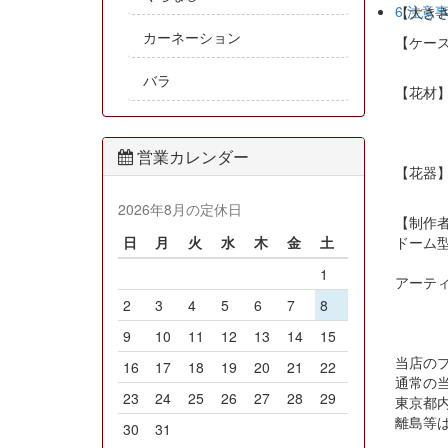
6.注意
【大きさ】
カーネーション
【ケースサ
バラ
【花材】
ロ
営業カレンダー
【花器
2026年8月の定休日
【制作
ドーム
日
月
火
水
木
金
土
1
アーテ
2
3
4
5
6
7
8
9
10
11
12
13
14
15
当店の
16
17
18
19
20
21
22
通常の当
23
24
25
26
27
28
29
東京都
離島等
30
31