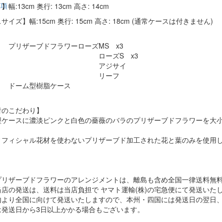
事項
幅:13cm 奥行: 13cm 高さ: 14cm
イズ】幅:15cm 奥行: 15cm 高さ: 18cm (通常ケースは付きません)
 プリザーブドフラワーローズMS x3
ーズS x3
アジサイ
リーフ
】 ドーム型樹脂ケース
者のこだわり】
型ケースに濃淡ピンクと白色の薔薇のバラのプリザーブドフラワーを大小
ィフィシャル花材を使わないプリザーブド加工された花と葉のみを使用
プリザーブドフラワーのアレンジメントは、離島も含め全国一律送料無
店の発送は、送料は当店負担で ヤマト運輸(株)の宅急便にて発送いた
内より全国に向けて発送いたしますので、本州・四国には発送日の翌日
は発送日から3日以上かかる場合もございます。