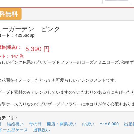
料無料
ューガーデン ピンク
コード：
4235ad6p
価格(税込)：
5,390
円
ント：
147
Pt
らしいピンク色系のプリザーブドフラワーのローズとミニローズが3輪
な花園をイメージしたとっても可愛らしいアレンジメントです。
ザーブド素材のみアレンジしていますのでこだわりのある方にもぴった
ム型ケース入りなのでプリザーブドフラワーにホコリが付く心配もあり
カテゴリ：
日
結婚祝い
母の日
開店・開業祝い
お祝い
〜￥6,000
出産
ドーム型ケース
退職祝い