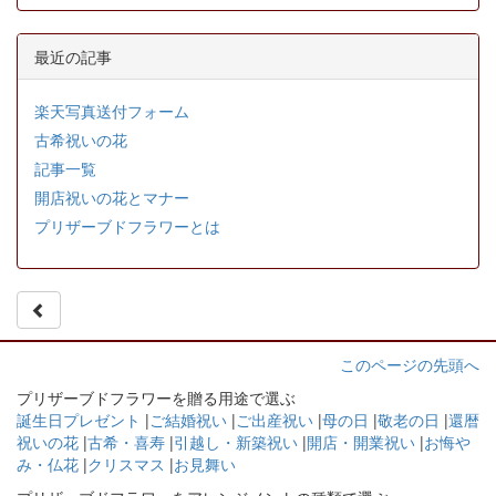
最近の記事
楽天写真送付フォーム
古希祝いの花
記事一覧
開店祝いの花とマナー
プリザーブドフラワーとは
このページの先頭へ
プリザーブドフラワーを贈る用途で選ぶ
誕生日プレゼント
|
ご結婚祝い
|
ご出産祝い
|
母の日
|
敬老の日
|
還暦
祝いの花
|
古希・喜寿
|
引越し・新築祝い
|
開店・開業祝い
|
お悔や
み・仏花
|
クリスマス
|
お見舞い