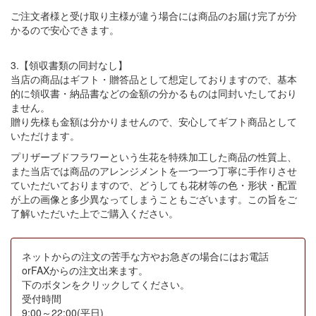
ご注文者様と受け取り主様が違う場合には商品のお届け完了が分
かるので安心できます。
3.【領収書類の同封なし】
当店の商品はギフト・贈答品として想定しておりますので、基本
的に領収書・納品書などの金額の分かるものは同封いたしており
ません。
贈り先様も金額は分かりませんので、安心してギフト商品として
いただけます。
プリザーブドフラワーという生花を特殊加工した商品の性質上、
また当店では商品のアレンジメントを一つ一つ丁寧に手作りさせ
ていただいておりますので、どうしても花材等の色・形状・配置
が上の画像と多少異なってしまうこともございます。この旨をご
了解いただいた上でご購入ください。
ネットからの注文の苦手な方やお急ぎの場合にはお電話
orFAXからの注文出来ます。
下のボタンをクリックしてください。
受付時間
9:00～22:00(平日)