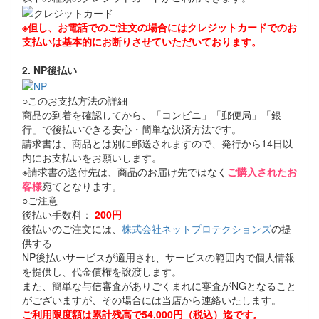
※但し、お電話でのご注文の場合にはクレジットカードでのお
支払いは基本的にお断りさせていただいております。
2. NP後払い
○このお支払方法の詳細
商品の到着を確認してから、「コンビニ」「郵便局」「銀
行」で後払いできる安心・簡単な決済方法です。
請求書は、商品とは別に郵送されますので、発行から14日以
内にお支払いをお願いします。
※請求書の送付先は、商品のお届け先ではなく
ご購入されたお
客様
宛てとなります。
○ご注意
後払い手数料：
200円
後払いのご注文には、
株式会社ネットプロテクションズ
の提
供する
NP後払いサービスが適用され、サービスの範囲内で個人情報
を提供し、代金債権を譲渡します。
また、簡単な与信審査がありごくまれに審査がNGとなること
がございますが、その場合には当店から連絡いたします。
ご利用限度額は累計残高で54,000円（税込）迄です。