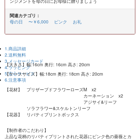
ンジメントを母の日にお母様に贈りましょう
関連カテゴリ：
母の日
〜￥6,000
ピンク
お礼
1.商品詳細
2.送料無料
3.メッセージカード
【大きさ】幅:16cm 奥行: 16cm 高さ: 20cm
4.ラッピング
5.安心サービス
【ケースサイズ】幅:18cm 奥行: 18cm 高さ: 20cm
6.注意事項
【花材】 プリザーブドフラワーローズM x2
カーネーション x2
アジサイ&リーフ
ソラフラワー&スケルトンリーフ
【花器】 リバティプリントボックス
【制作者のこだわり】
上品な花柄のリバティプリントされた花器にピンク色の薔薇とカ