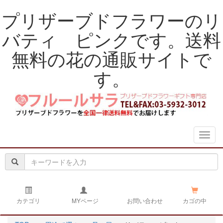
プリザーブドフラワーのリ
バティ ピンクです。送料
無料の花の通販サイトで
す。
navig
カテゴリ
MYページ
お問い合わせ
カゴの中