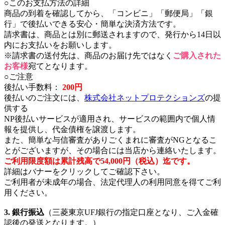
○このお支払方法の詳細
商品の到着を確認してから、「コンビニ」「郵便局」「銀
行」で後払いできる安心・簡単な決済方法です。
請求書は、商品とは別に郵送されますので、発行から14日以
内にお支払いをお願いします。
※請求書の送付先は、商品のお届け先ではなく
ご購入された
お客様
宛てとなります。
○ご注意
後払い手数料：
200円
後払いのご注文には、
株式会社ネットプロテクションズ
の提
供する
NP後払いサービスが適用され、サービスの範囲内で個人情
報を提供し、代金債権を譲渡します。
また、簡単な与信審査がありごくまれに審査がNGとなるこ
とがございますが、その場合には当店から連絡いたします。
ご利用限度額は累計残高で54,000円（税込）迄です。
詳細はバナーをクリックしてご確認下さい。
ご利用者が未成年の場合、法定代理人の利用同意を得てご利
用ください。
3. 銀行振込
（三菱東京UFJ銀行の指定口座となり、ご入金確
認後の発送となります。）