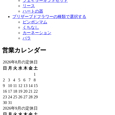
フェイラーギフトセット
リース
ハートの器
プリザーブドフラワーの種類で選択する
ピンポンマム
くちなし
カーネーション
バラ
営業カレンダー
2026年8月の定休日
日
月
火
水
木
金
土
1
2
3
4
5
6
7
8
9
10
11
12
13
14
15
16
17
18
19
20
21
22
23
24
25
26
27
28
29
30
31
2026年9月の定休日
日
月
火
水
木
金
土