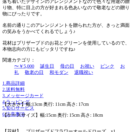
落ち着いたデザインのアレンジメントなので色々な用途の贈
り物、特に目上の方が好まれる色あいなので敬老などの贈り
物にぴったりです。
名前の通りこのアレンジメントを贈られた方が、きっと満面
の笑みをうかべてくれるでしょう♪
花材はプリザーブドのお花とグリーンを使用しているので、
本物志向の方にもピッタリですね♪
関連カテゴリ：
〜￥5,000
誕生日
母の日
お祝い
ピンク
お
礼
敬老の日
和モダン
退職祝い
1.商品詳細
2.送料無料
3.メッセージカード
4.ラッピング
【大きさ】幅:13cm 奥行: 11cm 高さ: 17cm
5.安心サービス
6.注意事項
【ケースサイズ】幅:15cm 奥行: 15cm 高さ: 18cm
【花材】 プリザーブドフラワーオールドローズ x1