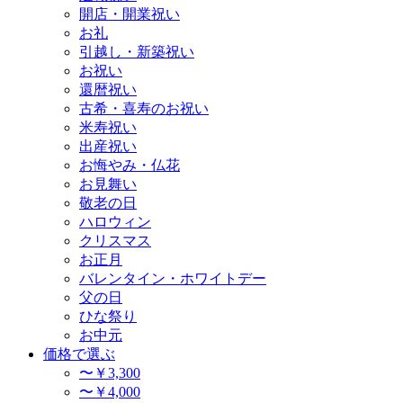
開店・開業祝い
お礼
引越し・新築祝い
お祝い
還暦祝い
古希・喜寿のお祝い
米寿祝い
出産祝い
お悔やみ・仏花
お見舞い
敬老の日
ハロウィン
クリスマス
お正月
バレンタイン・ホワイトデー
父の日
ひな祭り
お中元
価格で選ぶ
〜￥3,300
〜￥4,000