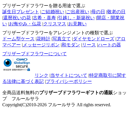
プリザーブドフラワーを贈る用途で選ぶ
誕生日プレゼント
|
ご結婚祝い
|
ご出産祝い
|
母の日
|
敬老の日
|
還暦祝いの花
|
古希・喜寿
|
引越し・新築祝い
|
開店・開業祝
い
|
お悔やみ・仏花
|
クリスマス
|
お見舞い
プリザーブドフラワーをアレンジメントの種類で選ぶ
ドーム型ケース
|
花時計
|
写真立て
|
ダイヤモンドローズ
|
アロ
マベアー
|
メッセージリボン
|
和モダン
|
リース
|
ハートの器
プリザーブドフラワーについて
リンク
|
当サイトについて
|
特定商取引に関す
る法律に基づく表記
|
プライバシーポリシー
全商品送料無料の
プリザーブドフラワーギフトの通販
ショッ
プ フルールサラ
Copyright(C)2010-2026 フルールサラ All rights reserved.