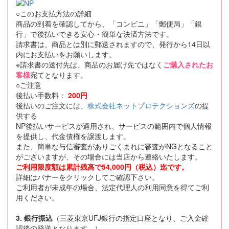
○このお支払方法の詳細
商品の到着を確認してから、「コンビニ」「郵便局」「銀
行」で後払いできる安心・簡単な決済方法です。
請求書は、商品とは別に郵送されますので、発行から14日以
内にお支払いをお願いします。
※請求書の送付先は、商品のお届け先ではなく
ご購入されたお
客様
宛てとなります。
○ご注意
後払い手数料：
200円
後払いのご注文には、
株式会社ネットプロテクションズ
の提
供する
NP後払いサービスが適用され、サービスの範囲内で個人情報
を提供し、代金債権を譲渡します。
また、簡単な与信審査がありごくまれに審査がNGとなること
がございますが、その場合には当店から連絡いたします。
ご利用限度額は累計残高で54,000円（税込）迄です。
詳細はバナーをクリックしてご確認下さい。
ご利用者が未成年の場合、法定代理人の利用同意を得てご利
用ください。
3. 銀行振込
（三菱東京UFJ銀行の指定口座となり、ご入金確
認後の発送となります。）