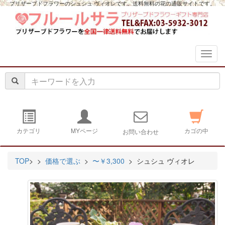
プリザーブドフラワーのシュシュ ヴィオレです。送料無料の花の通販サイトです。
navig
カテゴリ
MYページ
カゴの中
お問い合わせ
TOP
>
>
価格で選ぶ
>
〜￥3,300
> シュシュ ヴィオレ