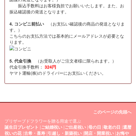
振込手数料はお客様負担でお願いいたします。また、お
振込確認後の発送となります。
4. コンビニ前払い
（お支払い確認後の商品の発送となりま
す。）
こちらのお支払方法では基本的にメールアドレスが必要とな
ります。
5. 代金引換
（お受取人がご注文者様に限られます。）
代金引換手数料：
324円
ヤマト運輸(株)のドライバーにお支払いください。
このページの先頭へ
プリザーブドフラワーを贈る用途で選ぶ
誕生日プレゼント
|
ご結婚祝い
|
ご出産祝い
|
母の日
|
敬老の日
|
還暦
祝いの花
|
古希・喜寿
|
引越し・新築祝い
|
開店・開業祝い
|
お悔や