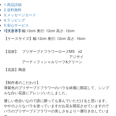
1.商品詳細
2.送料無料
3.メッセージカード
4.ラッピング
5.安心サービス
6.注意事項
【大きさ】幅:12cm 奥行: 12cm 高さ: 12cm
【ケースサイズ】幅:12cm 奥行: 12cm 高さ: 16cm
【花材】 プリザーブドフラワーローズMS x2
アジサイ
アーティフィシャルリーフ&グリーン
【花器】陶器
【制作者のこだわり】
薄紫色のプリザーブドフラワーのバラを綺麗に開花して、シンプ
ルな白い花器にアレンジいたしました。
優しい色合いなので誰に贈っても喜んでいただけると思います。
やや小ぶりなバラを使っていますがお花を開花させていますので
バラのプリザーブドフラワーの美しさをより一層引き出していま