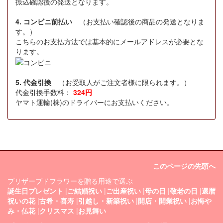
振込確認後の発送となります。
4. コンビニ前払い
（お支払い確認後の商品の発送となりま
す。）
こちらのお支払方法では基本的にメールアドレスが必要とな
ります。
5. 代金引換
（お受取人がご注文者様に限られます。）
代金引換手数料：
324円
ヤマト運輸(株)のドライバーにお支払いください。
このページの先頭へ
プリザーブドフラワーを贈る用途で選ぶ
誕生日プレゼント
|
ご結婚祝い
|
ご出産祝い
|
母の日
|
敬老の日
|
還暦
祝いの花
|
古希・喜寿
|
引越し・新築祝い
|
開店・開業祝い
|
お悔や
み・仏花
|
クリスマス
|
お見舞い