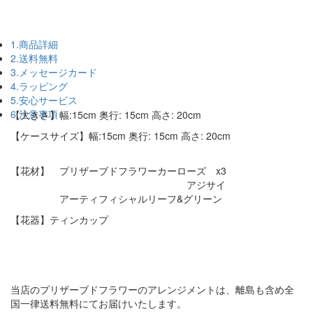
1.商品詳細
2.送料無料
3.メッセージカード
4.ラッピング
5.安心サービス
6.注意事項
【大きさ】幅:15cm 奥行: 15cm 高さ: 20cm
【ケースサイズ】幅:15cm 奥行: 15cm 高さ: 20cm
【花材】 プリザーブドフラワーカーローズ x3
アジサイ
アーティフィシャルリーフ&グリーン
【花器】ティンカップ
当店のプリザーブドフラワーのアレンジメントは、離島も含め全
国一律送料無料にてお届けいたします。