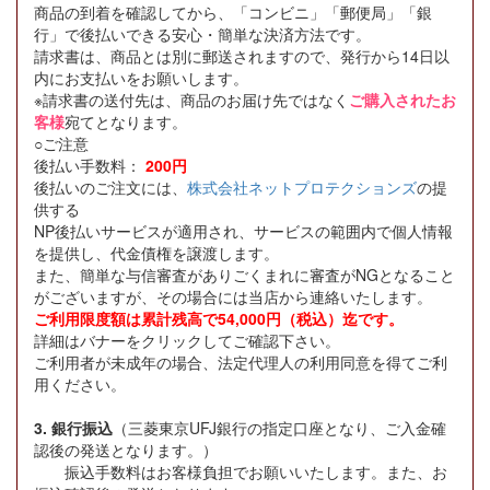
商品の到着を確認してから、「コンビニ」「郵便局」「銀
行」で後払いできる安心・簡単な決済方法です。
請求書は、商品とは別に郵送されますので、発行から14日以
内にお支払いをお願いします。
※請求書の送付先は、商品のお届け先ではなく
ご購入されたお
客様
宛てとなります。
○ご注意
後払い手数料：
200円
後払いのご注文には、
株式会社ネットプロテクションズ
の提
供する
NP後払いサービスが適用され、サービスの範囲内で個人情報
を提供し、代金債権を譲渡します。
また、簡単な与信審査がありごくまれに審査がNGとなること
がございますが、その場合には当店から連絡いたします。
ご利用限度額は累計残高で54,000円（税込）迄です。
詳細はバナーをクリックしてご確認下さい。
ご利用者が未成年の場合、法定代理人の利用同意を得てご利
用ください。
3. 銀行振込
（三菱東京UFJ銀行の指定口座となり、ご入金確
認後の発送となります。）
振込手数料はお客様負担でお願いいたします。また、お