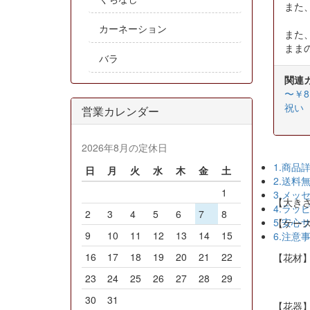
また
カーネーション
また
まま
バラ
関連
〜￥8,
祝い
営業カレンダー
2026年8月の定休日
1.商品
日
月
火
水
木
金
土
2.送料
1
3.メッ
【大きさ】
4.ラッ
2
3
4
5
6
7
8
5.安心
【ケースサ
9
10
11
12
13
14
15
6.注意
16
17
18
19
20
21
22
【花材
23
24
25
26
27
28
29
アー
30
31
【花器