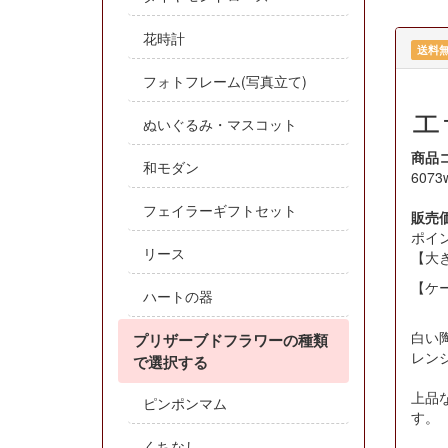
花時計
送料
フォトフレーム(写真立て)
エ
ぬいぐるみ・マスコット
商品
和モダン
6073
フェイラーギフトセット
販売
ポイ
リース
【大き
【ケー
ハートの器
白い
プリザーブドフラワーの種類
レン
で選択する
上品
ピンポンマム
す。
くちなし