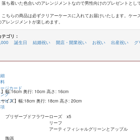
、落ち着いた色合いのアレンジメントなので男性向けのプレゼントとし
、こちらの商品は必ずクリアーケースに入れてお届けいたします。ケー
のアレンジメントが楽しめます。
カテゴリ：
000
誕生日
結婚祝い
開店・開業祝い
お祝い
出産祝い
グ
詳細
無料
セージカード
幅:16cm 奥行: 10cm 高さ: 16cm
ピング
サービス
イズ】幅:18cm 奥行: 18cm 高さ: 20cm
事項
】 プリザーブドフラワーローズ x5
リーフ
ティフィシャルグリーンとアップル
】 陶器