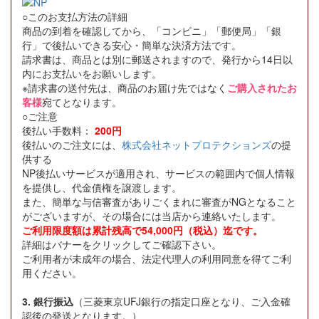
○このお支払方法の詳細
商品の到着を確認してから、「コンビニ」「郵便局」「銀
行」で後払いできる安心・簡単な決済方法です。
請求書は、商品とは別に郵送されますので、発行から14日以
内にお支払いをお願いします。
※請求書の送付先は、商品のお届け先ではなく
ご購入されたお
客様
宛てとなります。
○ご注意
後払い手数料：
200円
後払いのご注文には、
株式会社ネットプロテクションズ
の提
供する
NP後払いサービスが適用され、サービスの範囲内で個人情報
を提供し、代金債権を譲渡します。
また、簡単な与信審査がありごくまれに審査がNGとなること
がございますが、その場合には当店から連絡いたします。
ご利用限度額は累計残高で54,000円（税込）迄です。
詳細はバナーをクリックしてご確認下さい。
ご利用者が未成年の場合、法定代理人の利用同意を得てご利
用ください。
3. 銀行振込
（三菱東京UFJ銀行の指定口座となり、ご入金確
認後の発送となります。）