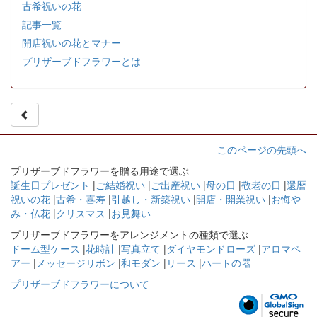
古希祝いの花
記事一覧
開店祝いの花とマナー
プリザーブドフラワーとは
このページの先頭へ
プリザーブドフラワーを贈る用途で選ぶ
誕生日プレゼント
|
ご結婚祝い
|
ご出産祝い
|
母の日
|
敬老の日
|
還暦
祝いの花
|
古希・喜寿
|
引越し・新築祝い
|
開店・開業祝い
|
お悔や
み・仏花
|
クリスマス
|
お見舞い
プリザーブドフラワーをアレンジメントの種類で選ぶ
ドーム型ケース
|
花時計
|
写真立て
|
ダイヤモンドローズ
|
アロマベ
アー
|
メッセージリボン
|
和モダン
|
リース
|
ハートの器
プリザーブドフラワーについて