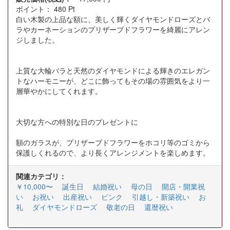
ポイント：
480
Pt
白い木製の上品な額に、美しく輝くダイヤモンドローズとバ
ラやカーネーションのプリザーブドフラワーを綺麗にアレン
ジしました。
上質な大輪バラと天然のダイヤモンドによる輝きのエレガン
トなハーモニーが、どこに飾ってもその場の雰囲気をより一
層華やかにしてくれます。
大切な方への特別な日のプレゼントに
額のガラスが、プリザーブドフラワーをホコリ等のゴミから
保護しくれるので、より長くアレンジメントを楽しめます。
関連カテゴリ：
￥10,000〜
誕生日
結婚祝い
母の日
開店・開業祝
い
お祝い
出産祝い
ピンク
引越し・新築祝い
お
礼
ダイヤモンドローズ
敬老の日
還暦祝い