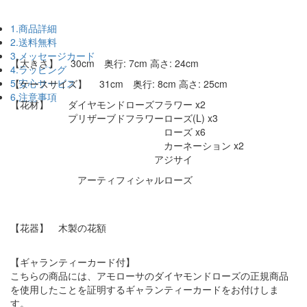
1.商品詳細
2.送料無料
3.メッセージカード
【大きさ】 30cm 奥行: 7cm 高さ: 24cm
4.ラッピング
5.安心サービス
【ケースサイズ】 31cm 奥行: 8cm 高さ: 25cm
6.注意事項
【花材】 ダイヤモンドローズフラワー x2
プリザーブドフラワーローズ(L) x3
ローズ x6
カーネーション x2
アジサイ
アーティフィシャルローズ
【花器】 木製の花額
【ギャランティーカード付】
こちらの商品には、アモローサのダイヤモンドローズの正規商品
を使用したことを証明するギャランティーカードをお付けしま
す。