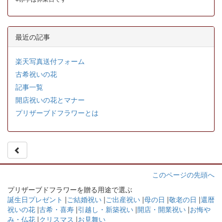
最近の記事
楽天写真送付フォーム
古希祝いの花
記事一覧
開店祝いの花とマナー
プリザーブドフラワーとは
このページの先頭へ
プリザーブドフラワーを贈る用途で選ぶ
誕生日プレゼント
|
ご結婚祝い
|
ご出産祝い
|
母の日
|
敬老の日
|
還暦
祝いの花
|
古希・喜寿
|
引越し・新築祝い
|
開店・開業祝い
|
お悔や
み・仏花
|
クリスマス
|
お見舞い