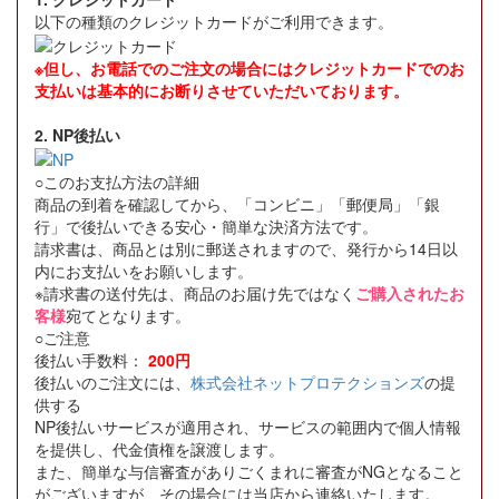
以下の種類のクレジットカードがご利用できます。
※但し、お電話でのご注文の場合にはクレジットカードでのお
支払いは基本的にお断りさせていただいております。
2. NP後払い
○このお支払方法の詳細
商品の到着を確認してから、「コンビニ」「郵便局」「銀
行」で後払いできる安心・簡単な決済方法です。
請求書は、商品とは別に郵送されますので、発行から14日以
内にお支払いをお願いします。
※請求書の送付先は、商品のお届け先ではなく
ご購入されたお
客様
宛てとなります。
○ご注意
後払い手数料：
200円
後払いのご注文には、
株式会社ネットプロテクションズ
の提
供する
NP後払いサービスが適用され、サービスの範囲内で個人情報
を提供し、代金債権を譲渡します。
また、簡単な与信審査がありごくまれに審査がNGとなること
がございますが、その場合には当店から連絡いたします。