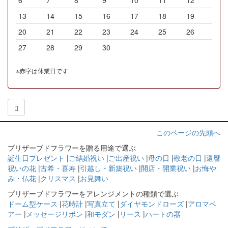
6
7
8
9
10
11
12
13
14
15
16
17
18
19
20
21
22
23
24
25
26
27
28
29
30
※赤字は休業日です
このページの先頭へ
プリザーブドフラワーを贈る用途で選ぶ
誕生日プレゼント
|
ご結婚祝い
|
ご出産祝い
|
母の日
|
敬老の日
|
還暦
祝いの花
|
古希・喜寿
|
引越し・新築祝い
|
開店・開業祝い
|
お悔や
み・仏花
|
クリスマス
|
お見舞い
プリザーブドフラワーをアレンジメントの種類で選ぶ
ドーム型ケース
|
花時計
|
写真立て
|
ダイヤモンドローズ
|
アロマベ
アー
|
メッセージリボン
|
和モダン
|
リース
|
ハートの器