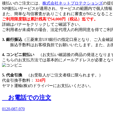
後払いのご注文には、
株式会社ネットプロテクションズ
の提
NP後払いサービスが適用され、サービスの範囲内で個人情
また、簡単な与信審査がありごくまれに審査がNGとなるこ
ご利用限度額は累計残高で54,000円（税込）迄です。
詳細はバナーをクリックしてご確認下さい。
ご利用者が未成年の場合、法定代理人の利用同意を得てご利
3. 銀行振込
（三菱東京UFJ銀行の指定口座となり、ご入金確
振込手数料はお客様負担でお願いいたします。また、お振
4. コンビニ前払い
（お支払い確認後の商品の発送となりま
こちらのお支払方法では基本的にメールアドレスが必要とな
5. 代金引換
（お受取人がご注文者様に限られます。）
代金引換手数料：
324円
ヤマト運輸(株)のドライバーにお支払いください。
お電話での注文
0120-087-970