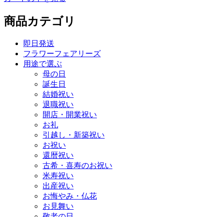
商品カテゴリ
即日発送
フラワーフェアリーズ
用途で選ぶ
母の日
誕生日
結婚祝い
退職祝い
開店・開業祝い
お礼
引越し・新築祝い
お祝い
還暦祝い
古希・喜寿のお祝い
米寿祝い
出産祝い
お悔やみ・仏花
お見舞い
敬老の日