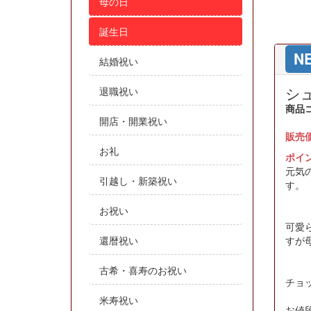
母の日
誕生日
N
結婚祝い
シ
退職祝い
商品
開店・開業祝い
販売
お礼
ポイ
元気
引越し・新築祝い
す。
お祝い
可愛
還暦祝い
すが
古希・喜寿のお祝い
チョ
米寿祝い
お値