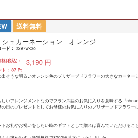
EW
送料無料
ュシュカーネーション オレンジ
コード：
2297wk2o
価格(税込)：
3,190
円
ント：
87
Pt
の出そうな明るいオレンジ色のプリザーブドフラワーの大きなカーネー
らしいアレンジメントなのでフランス語のお気に入りを意味する『chou
母の日のプレゼントとしてお母様のお気に入りのプリザーブドフラワー
ットお礼やお祝いをしたい時のギフトとして贈れば喜んでいただけるこ
段もお求めやすい送料無料で3000円以下にいたしました。