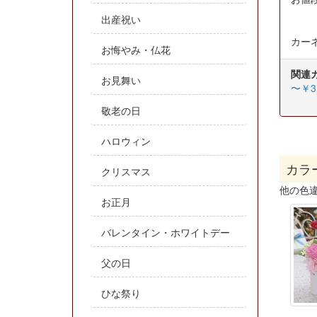
出産祝い
カー
お悔やみ・仏花
関連
お見舞い
〜￥3,
敬老の日
ハロウィン
カラ
クリスマス
他の色
お正月
バレンタイン・ホワイトデー
父の日
ひな祭り