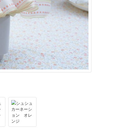
アレンジメント
画像を拡大する