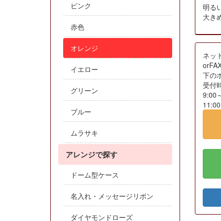
ピンク
明る
大き
赤色
オレンジ
ネッ
orF
イエロー
下の
受付
グリーン
9:00
11:
ブルー
ムラサキ
アレンジで探す
ドーム型ケース
名入れ・メッセージリボン
ダイヤモンドローズ