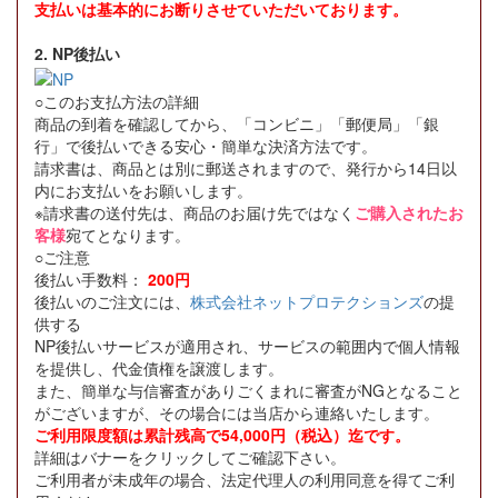
支払いは基本的にお断りさせていただいております。
2. NP後払い
○このお支払方法の詳細
商品の到着を確認してから、「コンビニ」「郵便局」「銀
行」で後払いできる安心・簡単な決済方法です。
請求書は、商品とは別に郵送されますので、発行から14日以
内にお支払いをお願いします。
※請求書の送付先は、商品のお届け先ではなく
ご購入されたお
客様
宛てとなります。
○ご注意
後払い手数料：
200円
後払いのご注文には、
株式会社ネットプロテクションズ
の提
供する
NP後払いサービスが適用され、サービスの範囲内で個人情報
を提供し、代金債権を譲渡します。
また、簡単な与信審査がありごくまれに審査がNGとなること
がございますが、その場合には当店から連絡いたします。
ご利用限度額は累計残高で54,000円（税込）迄です。
詳細はバナーをクリックしてご確認下さい。
ご利用者が未成年の場合、法定代理人の利用同意を得てご利