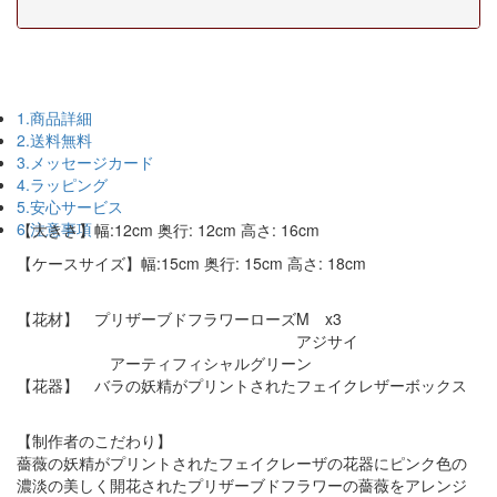
1.商品詳細
2.送料無料
3.メッセージカード
4.ラッピング
5.安心サービス
6.注意事項
【大きさ】幅:12cm 奥行: 12cm 高さ: 16cm
【ケースサイズ】幅:15cm 奥行: 15cm 高さ: 18cm
【花材】 プリザーブドフラワーローズM x3
アジサイ
アーティフィシャルグリーン
【花器】 バラの妖精がプリントされたフェイクレザーボックス
【制作者のこだわり】
薔薇の妖精がプリントされたフェイクレーザの花器にピンク色の
濃淡の美しく開花されたプリザーブドフラワーの薔薇をアレンジ