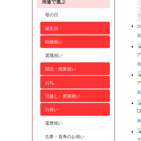
用途で選ぶ
母の日
ロ
誕生日
結婚祝い
退職祝い
開店・開業祝い
お礼
引越し・新築祝い
お祝い
C
還暦祝い
古希・喜寿のお祝い
ク