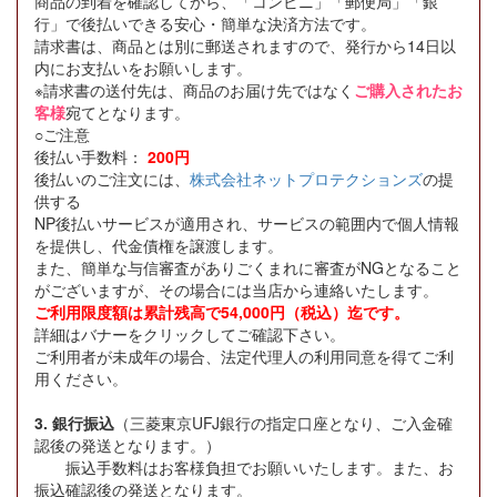
商品の到着を確認してから、「コンビニ」「郵便局」「銀
行」で後払いできる安心・簡単な決済方法です。
請求書は、商品とは別に郵送されますので、発行から14日以
内にお支払いをお願いします。
※請求書の送付先は、商品のお届け先ではなく
ご購入されたお
客様
宛てとなります。
○ご注意
後払い手数料：
200円
後払いのご注文には、
株式会社ネットプロテクションズ
の提
供する
NP後払いサービスが適用され、サービスの範囲内で個人情報
を提供し、代金債権を譲渡します。
また、簡単な与信審査がありごくまれに審査がNGとなること
がございますが、その場合には当店から連絡いたします。
ご利用限度額は累計残高で54,000円（税込）迄です。
詳細はバナーをクリックしてご確認下さい。
ご利用者が未成年の場合、法定代理人の利用同意を得てご利
用ください。
3. 銀行振込
（三菱東京UFJ銀行の指定口座となり、ご入金確
認後の発送となります。）
振込手数料はお客様負担でお願いいたします。また、お
振込確認後の発送となります。