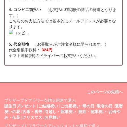
4. コンビニ前払い
（お支払い確認後の商品の発送となりま
す。）
こちらのお支払方法では基本的にメールアドレスが必要とな
ります。
5. 代金引換
（お受取人がご注文者様に限られます。）
代金引換手数料：
324円
ヤマト運輸(株)のドライバーにお支払いください。
このページの先頭へ
プリザーブドフラワーを贈る用途で選ぶ
誕生日プレゼント
|
ご結婚祝い
|
ご出産祝い
|
母の日
|
敬老の日
|
還暦
祝いの花
|
古希・喜寿
|
引越し・新築祝い
|
開店・開業祝い
|
お悔や
み・仏花
|
クリスマス
|
お見舞い
プリザーブドフラワーをアレンジメントの種類で選ぶ