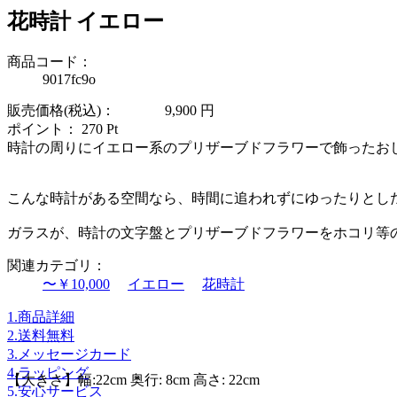
花時計 イエロー
商品コード：
9017fc9o
販売価格(税込)：
9,900
円
ポイント：
270
Pt
時計の周りにイエロー系のプリザーブドフラワーで飾ったお
こんな時計がある空間なら、時間に追われずにゆったりとし
ガラスが、時計の文字盤とプリザーブドフラワーをホコリ等
関連カテゴリ：
〜￥10,000
イエロー
花時計
1.商品詳細
2.送料無料
3.メッセージカード
4.ラッピング
【大きさ】幅:22cm 奥行: 8cm 高さ: 22cm
5.安心サービス