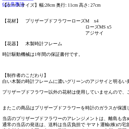
6.注意事項
【ケースサイズ】幅:28cm 奥行: 11cm 高さ: 27cm
【花材】 プリザーブドフラワーローズM x4
ローズMS x5
アジサイ
【花器】 木製時計フレーム
時計駆動機械は1年間の保証書付です。
【制作者のこだわり】
白い木製の時計フレームに濃いグリーンのアジサイと明るい
プリザーブドフラワー以外の花材は使用していませんので、
またこの商品はプリザーブドフラワーを時計のガラスが保護
当店のプリザーブドフラワーのアレンジメントは、離島も含
通常の当店の発送は、送料は当店負担で ヤマト運輸(株)の宅