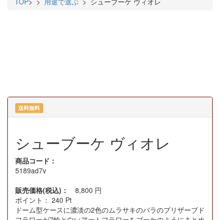
TOP
>
>
用途で選ぶ
> シューブーケ ヴィオレ
送料無料
シューブーケ ヴィオレ
商品コード：
5189ad7v
販売価格(税込)：
8,800
円
ポイント：
240
Pt
ドーム型ケースに濃淡の2色のムラサキのバラのプリザーブド
フラワーが7輪と白いアートフラワーをブーケのようにまとめ