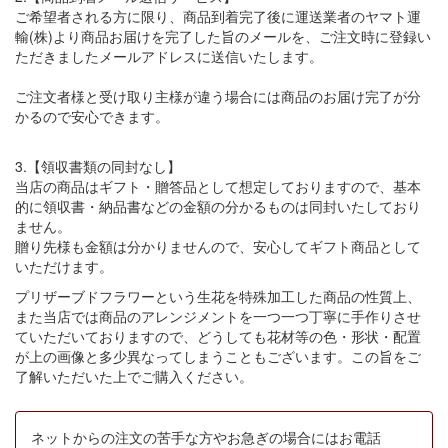
ご希望者される方に限り、商品到着完了後に運送業者のヤマト運
輸(株)より商品お届けを完了した旨のメールを、ご注文時に登録い
ただきましたメールアドレスに送信いたします。
ご注文者様と受け取り主様が違う場合には商品のお届け完了が分
かるので安心できます。
3.【領収書類の同封なし】
当店の商品はギフト・贈答品として想定しておりますので、基本
的に領収書・納品書などの金額の分かるものは同封いたしており
ません。
贈り先様も金額は分かりませんので、安心してギフト商品として
いただけます。
プリザーブドフラワーという生花を特殊加工した商品の性質上、
また当店では商品のアレンジメントを一つ一つ丁寧に手作りさせ
ていただいておりますので、どうしても花材等の色・形状・配置
が上の画像と多少異なってしまうこともございます。この旨をご
了解いただいた上でご購入ください。
ネットからの注文の苦手な方やお急ぎの場合にはお電話