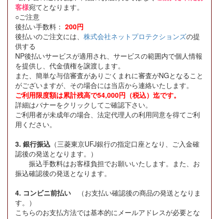
客様
宛てとなります。
○ご注意
後払い手数料：
200円
後払いのご注文には、
株式会社ネットプロテクションズ
の提
供する
NP後払いサービスが適用され、サービスの範囲内で個人情報
を提供し、代金債権を譲渡します。
また、簡単な与信審査がありごくまれに審査がNGとなること
がございますが、その場合には当店から連絡いたします。
ご利用限度額は累計残高で54,000円（税込）迄です。
詳細はバナーをクリックしてご確認下さい。
ご利用者が未成年の場合、法定代理人の利用同意を得てご利
用ください。
3. 銀行振込
（三菱東京UFJ銀行の指定口座となり、ご入金確
認後の発送となります。）
振込手数料はお客様負担でお願いいたします。また、お
振込確認後の発送となります。
4. コンビニ前払い
（お支払い確認後の商品の発送となりま
す。）
こちらのお支払方法では基本的にメールアドレスが必要とな