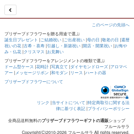
このページの先頭へ
プリザーブドフラワーを贈る用途で選ぶ
誕生日プレゼント
|
ご結婚祝い
|
ご出産祝い
|
母の日
|
敬老の日
|
還暦
祝いの花
|
古希・喜寿
|
引越し・新築祝い
|
開店・開業祝い
|
お悔や
み・仏花
|
クリスマス
|
お見舞い
プリザーブドフラワーをアレンジメントの種類で選ぶ
ドーム型ケース
|
花時計
|
写真立て
|
ダイヤモンドローズ
|
アロマベ
アー
|
メッセージリボン
|
和モダン
|
リース
|
ハートの器
プリザーブドフラワーについて
リンク
|
当サイトについて
|
特定商取引に関する法
律に基づく表記
|
プライバシーポリシー
全商品送料無料の
プリザーブドフラワーギフトの通販
ショップ
フルールサラ
Copyright(C)2010-2026 フルールサラ All rights reserved.