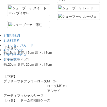
1.商品詳細
2.送料無料
3.メッセージカード
【大きさ】
4.ラッピング
幅:19cm 奥行: 19cm 高さ: 16cm
5.安心サービス
6.注意事項
【ケースサイズ】
幅:20cm 奥行: 20cm 高さ: 17cm
【花材】
プリザーブドフラワーローズM x4
ローズMS x3
アジサイ
アーティフィシャルリーフ
【花器】 ドーム型樹脂ケース