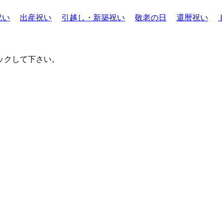
祝い
出産祝い
引越し・新築祝い
敬老の日
還暦祝い
ックして下さい。