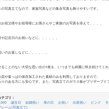
きの写真立てなので、家族写真などの集合写真も飾りやすいです。
のお祖父様やお祖母様にお孫さんやご家族のお写真を添えて、、、、
日や記念日のお祝いなどに、、、、、、
祝いのお返しなどに、、、、、、
せることのない大切な思い出の1枚を、いつまでも綺麗に咲き続けてく
の花や葉っぱの保存加工された素材のみを利用しておりますので、
わりのある方にも安心です。また、写真立てのガラス板がプリザーブド
。
カテゴリ：
000
誕生日
結婚祝い
母の日
お祝い
出産祝い
ピンク
引
レーム(写真立て)