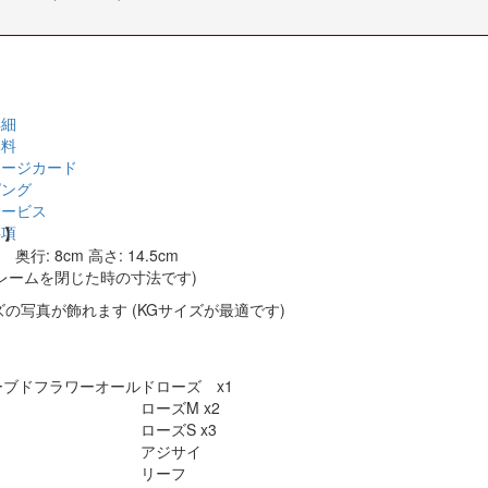
詳細
無料
セージカード
ピング
サービス
事項
さ】
 奥行: 8cm 高さ: 14.5cm
レームを閉じた時の寸法です)
ズの写真が飾れます (KGサイズが最適です)
】
ブドフラワーオールドローズ x1
ーズM x2
ーズS x3
アジサイ
リーフ