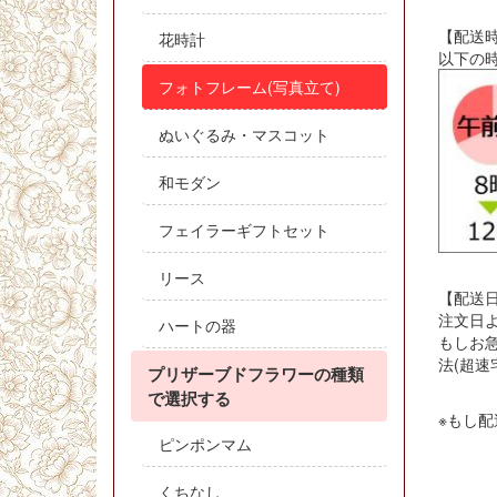
【配送
花時計
以下の
フォトフレーム(写真立て)
ぬいぐるみ・マスコット
和モダン
フェイラーギフトセット
リース
【配送
注文日よ
ハートの器
もしお
法(超速
プリザーブドフラワーの種類
で選択する
※もし
ピンポンマム
くちなし