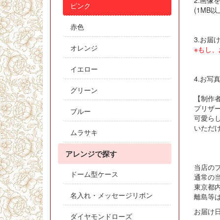
2.画
ピンク
(1MB
赤色
3.お届
オレンジ
※もし
イエロー
4.お
グリーン
【制作
プリザ
ブルー
可愛ら
いただ
ムラサキ
アレンジで探す
当店の
ドーム型ケース
通常の当
東京都
名入れ・メッセージリボン
離島等
お届け
ダイヤモンドローズ