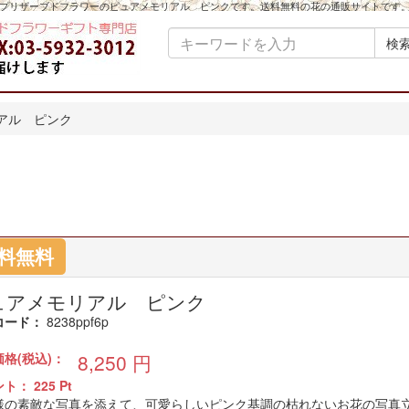
プリザーブドフラワーのピュアメモリアル ピンクです。送料無料の花の通販サイトです
検
アル ピンク
料無料
ュアメモリアル ピンク
コード：
8238ppf6p
価格(税込)：
8,250
円
ント：
225
Pt
様の素敵な写真を添えて、可愛らしいピンク基調の枯れないお花の写真立