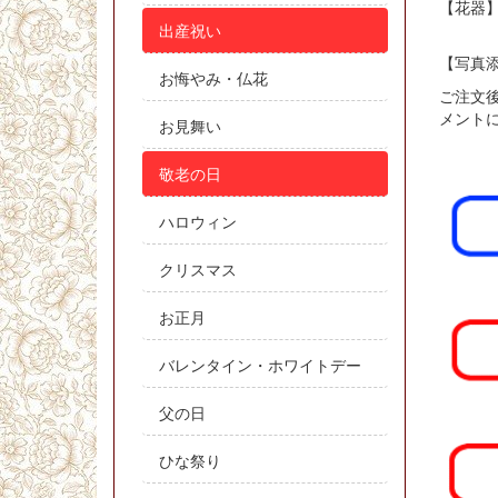
【花器
出産祝い
【写真添
お悔やみ・仏花
ご注文
メント
お見舞い
敬老の日
ハロウィン
クリスマス
お正月
バレンタイン・ホワイトデー
父の日
ひな祭り