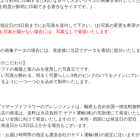
像をより鮮明に印刷するためになるべく大きいサイズの画像を添付してく
以上程度が鮮明に印刷できる適当なサイズです。)
け指定日の3日前までにお写真を送付して下さい。(お写真の変更を希望
、お写真が届かない場合には、写真なしで発送いたします。
写真の画像データの場合には、発送後に当店でデータを適切に処分いたし
者のこだわり】
ーブドの薔薇と葉のみを使用した写真立てです。
しい写真が飾れる、明るく可愛らしい3色のピンクのバラをメインにアレ
けるように一つ一つ心を込めて制作いたします。
プリザーブドフラワーのアレンジメントは、離島も含め全国一律送料無
店の発送は、送料は当店負担で ヤマト運輸(株)の宅急便にて発送いた
内より全国に向けて発送いたしますので、本州・四国には発送日の翌日
は発送日から3日以上かかる場合もございます。
日・お届け時間帯の指定も運送会社のヤマト運輸(株)の規定に従います