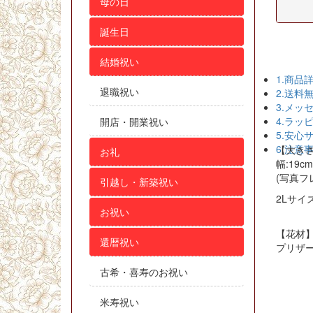
母の日
誕生日
結婚祝い
1.商品
退職祝い
2.送料
3.メッ
4.ラッ
開店・開業祝い
5.安心
6.注意
【大き
お礼
幅:19cm
(写真フ
引越し・新築祝い
2Lサイ
お祝い
【花材
還暦祝い
プリザー
ロ
古希・喜寿のお祝い
ロ
米寿祝い