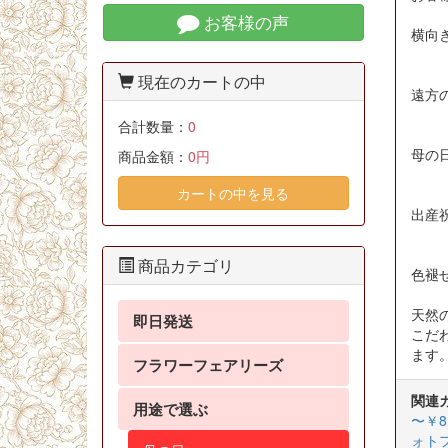
お客様の声
横向
現在のカートの中
遠方
合計数量：
0
母の
商品金額：
0円
カートの中を見る
出産
商品カテゴリ
色褪
天然
即日発送
こだ
ます
フラワーフェアリーズ
関連
用途で選ぶ
〜￥8,
ォトフ