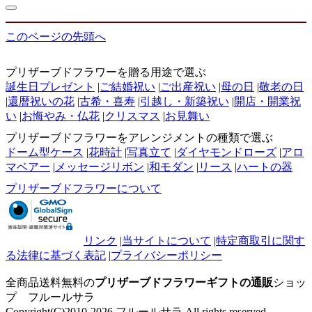
このページの先頭へ
プリザーブドフラワーを贈る用途で選ぶ
誕生日プレゼント
|
ご結婚祝い
|
ご出産祝い
|
母の日
|
敬老の日
|
還暦祝いの花
|
古希・喜寿
|
引越し・新築祝い
|
開店・開業祝
い
|
お悔やみ・仏花
|
クリスマス
|
お見舞い
プリザーブドフラワーをアレンジメントの種類で選ぶ
ドーム型ケース
|
花時計
|
写真立て
|
ダイヤモンドローズ
|
アロ
マベアー
|
メッセージリボン
|
和モダン
|
リース
|
ハートの器
プリザーブドフラワーについて
リンク
|
当サイトについて
|
特定商取引に関す
る法律に基づく表記
|
プライバシーポリシー
全商品送料無料の
プリザーブドフラワーギフトの通販
ショッ
プ フルールサラ
Copyright(C)2010-2026 フルールサラ All rights reserved.