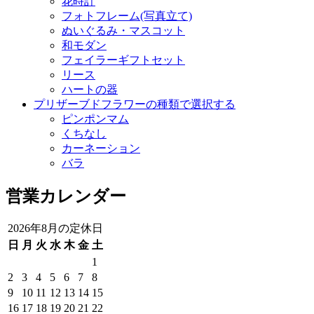
花時計
フォトフレーム(写真立て)
ぬいぐるみ・マスコット
和モダン
フェイラーギフトセット
リース
ハートの器
プリザーブドフラワーの種類で選択する
ピンポンマム
くちなし
カーネーション
バラ
営業カレンダー
2026年8月の定休日
日
月
火
水
木
金
土
1
2
3
4
5
6
7
8
9
10
11
12
13
14
15
16
17
18
19
20
21
22