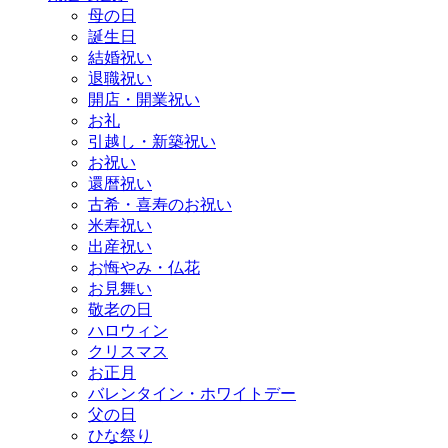
母の日
誕生日
結婚祝い
退職祝い
開店・開業祝い
お礼
引越し・新築祝い
お祝い
還暦祝い
古希・喜寿のお祝い
米寿祝い
出産祝い
お悔やみ・仏花
お見舞い
敬老の日
ハロウィン
クリスマス
お正月
バレンタイン・ホワイトデー
父の日
ひな祭り