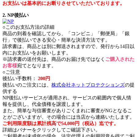
お支払いは基本的にお断りさせていただいております。
2. NP後払い
○このお支払方法の詳細
商品の到着を確認してから、「コンビニ」「郵便局」「銀
行」で後払いできる安心・簡単な決済方法です。
請求書は、商品とは別に郵送されますので、発行から14日以
内にお支払いをお願いします。
※請求書の送付先は、商品のお届け先ではなく
ご購入された
お客様
宛てとなります。
○ご注意
後払い手数料：
200円
後払いのご注文には、
株式会社ネットプロテクションズ
の提
供する
NP後払いサービスが適用され、サービスの範囲内で個人情
報を提供し、代金債権を譲渡します。
また、簡単な与信審査がありごくまれに審査がNGとなるこ
とがございますが、その場合には当店から連絡いたします。
ご利用限度額は累計残高で54,000円（税込）迄です。
詳細はバナーをクリックしてご確認下さい。
ご利用者が未成年の場合、法定代理人の利用同意を得てご利