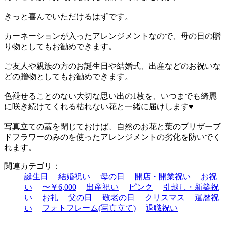
きっと喜んでいただけるはずです。
カーネーションが入ったアレンジメントなので、母の日の贈
り物としてもお勧めできます。
ご友人や親族の方のお誕生日や結婚式、出産などのお祝いな
どの贈物としてもお勧めできます。
色褪せることのない大切な思い出の1枚を、いつまでも綺麗
に咲き続けてくれる枯れない花と一緒に届けします
♥
写真立ての蓋を閉じておけば、自然のお花と葉のプリザーブ
ドフラワーのみのを使ったアレンジメントの劣化を防いでく
れます。
関連カテゴリ：
誕生日
結婚祝い
母の日
開店・開業祝い
お祝
い
〜￥6,000
出産祝い
ピンク
引越し・新築祝
い
お礼
父の日
敬老の日
クリスマス
還暦祝
い
フォトフレーム(写真立て)
退職祝い