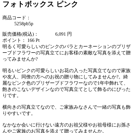
フォトボックス ピンク
商品コード：
5258pb5p
販売価格(税込)：
6,091
円
ポイント：
166
Pt
明るく可愛らしいのピンクのバラとカーネーションのプリザ
ーブドフラワーの写真立てにお客様の素敵な写真を添えて贈
ってみませんか?
明るいピンクの可愛らしいお花の入った写真立てなので家族
や友人、同僚の方へのお祝の贈り物にしてみませんか?。綺
麗なピンク色のプリザーブドフラワーなので1年中飾れて、
飽きのこないデザインなので写真立てとして飾るのにぴった
りです。
横向きの写真立てなので、ご家族みなさんで一緒の写真も飾
りやすいです。
なかなか会いに行けない遠方のお祖父様やお祖母様にお孫さ
んやご家族のお写真を添えて贈ってみませんか。