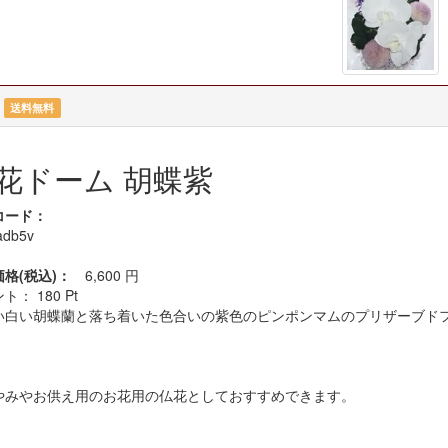
送料無料
花ドーム 胡蝶紫
コード：
adb5v
価格(税込)：
6,600
円
ント：
180
Pt
い白い胡蝶蘭と落ち着いた色合いの紫色のピンポンマムのプリザーブド
やみやお供え用のお花用の仏花としておすすめできます。