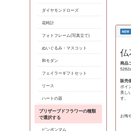
ダイヤモンドローズ
花時計
NEW
フォトフレーム(写真立て)
ぬいぐるみ・マスコット
仏
和モダン
商品
5282
フェイラーギフトセット
販売
リース
ポイ
美し
す。
ハートの器
プリザーブドフラワーの種類
お悔
で選択する
ピンポンマム