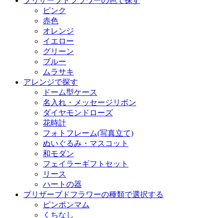
プリザーブドフラワーの色で探す
ピンク
赤色
オレンジ
イエロー
グリーン
ブルー
ムラサキ
アレンジで探す
ドーム型ケース
名入れ・メッセージリボン
ダイヤモンドローズ
花時計
フォトフレーム(写真立て)
ぬいぐるみ・マスコット
和モダン
フェイラーギフトセット
リース
ハートの器
プリザーブドフラワーの種類で選択する
ピンポンマム
くちなし