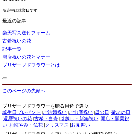
※赤字は休業日です
最近の記事
楽天写真送付フォーム
古希祝いの花
記事一覧
開店祝いの花とマナー
プリザーブドフラワーとは
このページの先頭へ
プリザーブドフラワーを贈る用途で選ぶ
誕生日プレゼント
|
ご結婚祝い
|
ご出産祝い
|
母の日
|
敬老の日
|
還暦祝いの花
|
古希・喜寿
|
引越し・新築祝い
|
開店・開業祝
い
|
お悔やみ・仏花
|
クリスマス
|
お見舞い