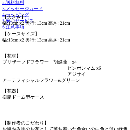
2.送料無料
3.メッセージカード
4.ラッピング
【大きさ】
5.安心サービス
幅:13cm x2 奥行: 13cm 高さ: 21cm
6.注意事項
【ケースサイズ】
幅:13cm x2 奥行: 13cm 高さ: 21cm
【花材】
プリザーブドフラワー 胡蝶蘭 x4
ピンポンマム x6
アジサイ
アーテフィシャルフラワー&グリーン
【花器】
樹脂ドーム型ケース
【制作者のこだわり】
お悔やみ用のお花として落ち着いた色合いの白色と薄い緑色