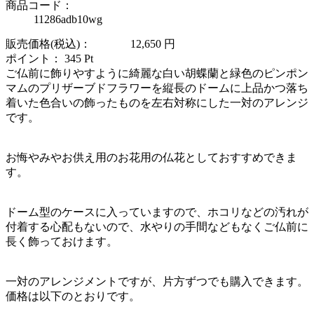
商品コード：
11286adb10wg
販売価格(税込)：
12,650
円
ポイント：
345
Pt
ご仏前に飾りやすように綺麗な白い胡蝶蘭と緑色のピンポン
マムのプリザーブドフラワーを縦長のドームに上品かつ落ち
着いた色合いの飾ったものを左右対称にした一対のアレンジ
です。
お悔やみやお供え用のお花用の仏花としておすすめできま
す。
ドーム型のケースに入っていますので、ホコリなどの汚れが
付着する心配もないので、水やりの手間などもなくご仏前に
長く飾っておけます。
一対のアレンジメントですが、片方ずつでも購入できます。
価格は以下のとおりです。