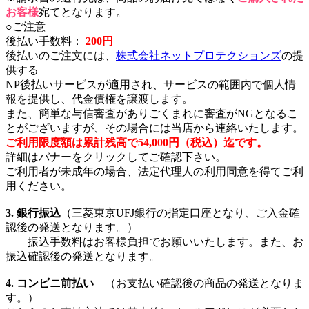
お客様
宛てとなります。
○ご注意
後払い手数料：
200円
後払いのご注文には、
株式会社ネットプロテクションズ
の提
供する
NP後払いサービスが適用され、サービスの範囲内で個人情
報を提供し、代金債権を譲渡します。
また、簡単な与信審査がありごくまれに審査がNGとなるこ
とがございますが、その場合には当店から連絡いたします。
ご利用限度額は累計残高で54,000円（税込）迄です。
詳細はバナーをクリックしてご確認下さい。
ご利用者が未成年の場合、法定代理人の利用同意を得てご利
用ください。
3. 銀行振込
（三菱東京UFJ銀行の指定口座となり、ご入金確
認後の発送となります。）
振込手数料はお客様負担でお願いいたします。また、お
振込確認後の発送となります。
4. コンビニ前払い
（お支払い確認後の商品の発送となりま
す。）