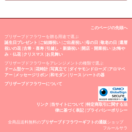
このページの先頭へ
プリザーブドフラワーを贈る用途で選ぶ
誕生日プレゼント
|
ご結婚祝い
|
ご出産祝い
|
母の日
|
敬老の日
|
還暦
祝いの花
|
古希・喜寿
|
引越し・新築祝い
|
開店・開業祝い
|
お悔や
み・仏花
|
クリスマス
|
お見舞い
プリザーブドフラワーをアレンジメントの種類で選ぶ
ドーム型ケース
|
花時計
|
写真立て
|
ダイヤモンドローズ
|
アロマベ
アー
|
メッセージリボン
|
和モダン
|
リース
|
ハートの器
プリザーブドフラワーについて
リンク
|
当サイトについて
|
特定商取引に関する法
律に基づく表記
|
プライバシーポリシー
全商品送料無料の
プリザーブドフラワーギフトの通販
ショップ
フルールサラ