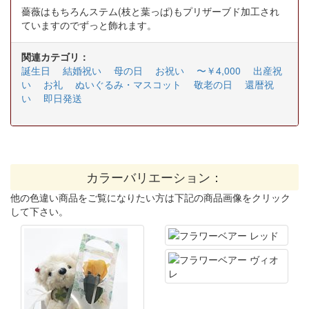
薔薇はもちろんステム(枝と葉っぱ)もプリザーブド加工され
ていますのでずっと飾れます。
関連カテゴリ：
誕生日
結婚祝い
母の日
お祝い
〜￥4,000
出産祝
い
お礼
ぬいぐるみ・マスコット
敬老の日
還暦祝
い
即日発送
カラーバリエーション：
他の色違い商品をご覧になりたい方は下記の商品画像をクリック
して下さい。