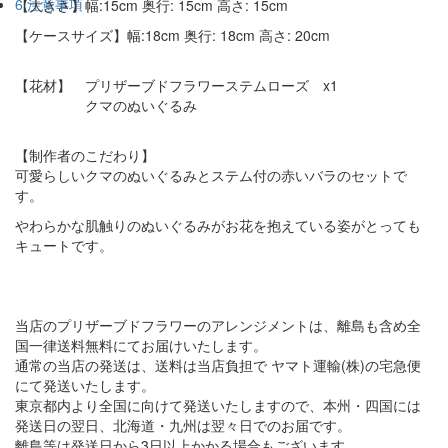
6.注意事項
【大きさ】幅:15cm 奥行: 15cm 高さ: 15cm
【ケースサイズ】幅:18cm 奥行: 18cm 高さ: 20cm
【花材】 プリザーブドフラワーステムローズ x1
クマのぬいぐるみ
【制作者のこだわり】
可愛らしいクマのぬいぐるみとステム付の赤いバラのセットで
す。
やわらかな肌触りのぬいぐるみがお花を抱えている姿がとっても
キュートです。
当店のプリザーブドフラワーのアレンジメントは、離島も含め全
国一律送料無料にてお届けいたします。
通常の当店の発送は、送料は当店負担で ヤマト運輸(株)の宅急便
にて発送いたします。
東京都内より全国に向けて発送いたしますので、本州・四国には
発送日の翌日、北海道・九州は翌々日でのお届です。
離島等は発送日から3日以上かかる場合もございます。