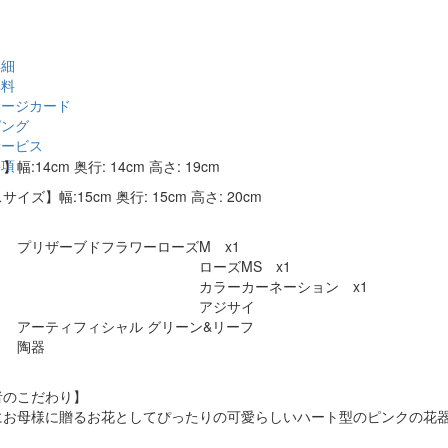
詳細
無料
セージカード
ピング
サービス
事項
幅:14cm 奥行: 14cm 高さ: 19cm
イズ】幅:15cm 奥行: 15cm 高さ: 20cm
 プリザーブドフラワーローズM x1
ーズMS x1
ラーカーネーション x1
アジサイ
ィフィシャル グリーン&リーフ
】 陶器
者のこだわり】
にお母様に贈るお花としてぴったりの可愛らしいハート型のピンクの花