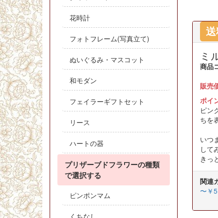
花時計
送
フォトフレーム(写真立て)
ミ
ぬいぐるみ・マスコット
商品
和モダン
販売
ポイ
フェイラーギフトセット
ピン
ちを
リース
いつ
ハートの器
して
きっ
プリザーブドフラワーの種類
で選択する
関連
〜￥5,
ピンポンマム
くちなし