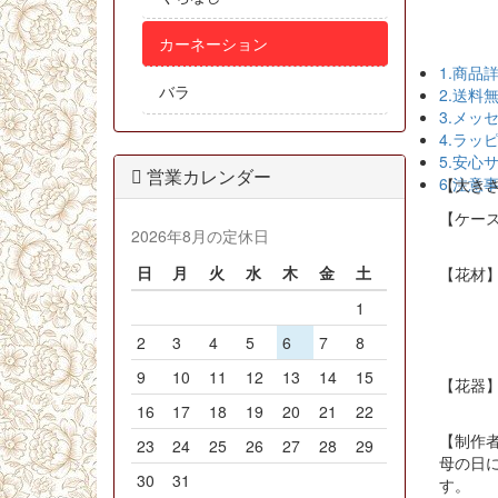
カーネーション
1.商品
バラ
2.送料
3.メッ
4.ラッ
5.安心
営業カレンダー
6.注意
【大きさ】
【ケースサ
2026年8月の定休日
日
月
火
水
木
金
土
【花材】
ロ
1
カ
2
3
4
5
6
7
8
アーテ
9
10
11
12
13
14
15
【花器
16
17
18
19
20
21
22
【制作
23
24
25
26
27
28
29
母の日
30
31
す。