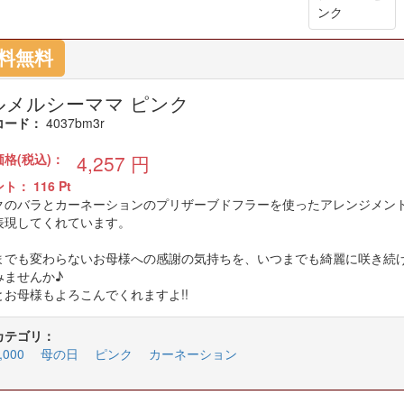
料無料
ルメルシーママ ピンク
コード：
4037bm3r
価格(税込)：
4,257
円
ント：
116
Pt
クのバラとカーネーションのプリザーブドフラーを使ったアレンジメン
表現してくれています。
までも変わらないお母様への感謝の気持ちを、いつまでも綺麗に咲き続
みませんか♪
とお母様もよろこんでくれますよ!!
カテゴリ：
000
母の日
ピンク
カーネーション