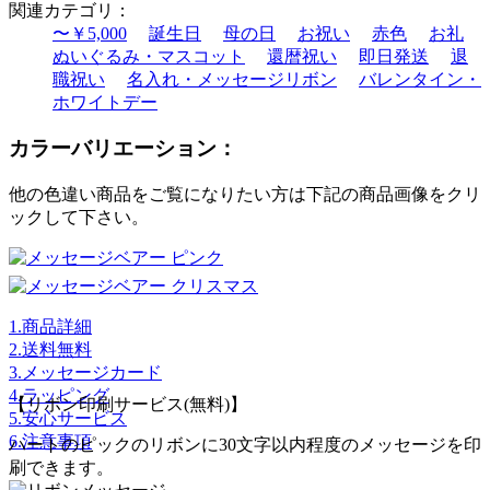
関連カテゴリ：
〜￥5,000
誕生日
母の日
お祝い
赤色
お礼
ぬいぐるみ・マスコット
還暦祝い
即日発送
退
職祝い
名入れ・メッセージリボン
バレンタイン・
ホワイトデー
カラーバリエーション：
他の色違い商品をご覧になりたい方は下記の商品画像をクリ
ックして下さい。
1.商品詳細
2.送料無料
3.メッセージカード
4.ラッピング
【リボン印刷サービス(無料)】
5.安心サービス
6.注意事項
ハートのピックのリボンに30文字以内程度のメッセージを印
刷できます。