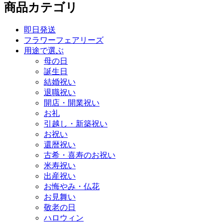
商品カテゴリ
即日発送
フラワーフェアリーズ
用途で選ぶ
母の日
誕生日
結婚祝い
退職祝い
開店・開業祝い
お礼
引越し・新築祝い
お祝い
還暦祝い
古希・喜寿のお祝い
米寿祝い
出産祝い
お悔やみ・仏花
お見舞い
敬老の日
ハロウィン