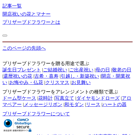
記事一覧
開店祝いの花とマナー
プリザーブドフラワーとは
このページの先頭へ
プリザーブドフラワーを贈る用途で選ぶ
誕生日プレゼント
|
ご結婚祝い
|
ご出産祝い
|
母の日
|
敬老の日
|
還暦祝いの花
|
古希・喜寿
|
引越し・新築祝い
|
開店・開業祝
い
|
お悔やみ・仏花
|
クリスマス
|
お見舞い
プリザーブドフラワーをアレンジメントの種類で選ぶ
ドーム型ケース
|
花時計
|
写真立て
|
ダイヤモンドローズ
|
アロ
マベアー
|
メッセージリボン
|
和モダン
|
リース
|
ハートの器
プリザーブドフラワーについて