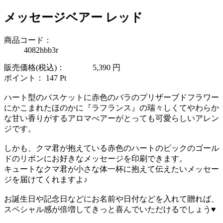
メッセージベアー レッド
商品コード：
4082hbb3r
販売価格(税込)：
5,390
円
ポイント：
147
Pt
ハート型のバスケットに赤色のバラのプリザーブドフラワー
にかこまれたほのかに『ラフランス』の瑞々しくてやわらか
な甘い香りがするアロマべアーがとっても可愛らしいアレン
ジです。
しかも、クマ君が抱えている赤色のハートのピックのゴール
ドのリボンにお好きなメッセージを印刷できます。
キュートなクマ君が小さな体一杯に抱えて伝えたいメッセー
ジを届けてくれますよ♪
お誕生日や記念日などにお名前や日付などを入れて贈れば、
スペシャル感が倍増してきっと喜んでいただけるでしょう
♥