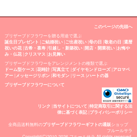
このページの先頭へ
プリザーブドフラワーを贈る用途で選ぶ
誕生日プレゼント
|
ご結婚祝い
|
ご出産祝い
|
母の日
|
敬老の日
|
還暦
祝いの花
|
古希・喜寿
|
引越し・新築祝い
|
開店・開業祝い
|
お悔や
み・仏花
|
クリスマス
|
お見舞い
プリザーブドフラワーをアレンジメントの種類で選ぶ
ドーム型ケース
|
花時計
|
写真立て
|
ダイヤモンドローズ
|
アロマベ
アー
|
メッセージリボン
|
和モダン
|
リース
|
ハートの器
プリザーブドフラワーについて
リンク
|
当サイトについて
|
特定商取引に関する法
律に基づく表記
|
プライバシーポリシー
全商品送料無料の
プリザーブドフラワーギフトの通販
ショップ
フルールサラ
Copyright(C)2010-2026 フルールサラ All rights reserved.