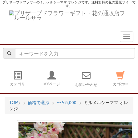
プリザーブドフラワーのミルメルシーママ オレンジです。送料無料の花の通販サイトで
す。
navig
カテゴリ
MYページ
カゴの中
お問い合わせ
TOP
>
>
価格で選ぶ
>
〜￥5,000
> ミルメルシーママ オレ
ンジ