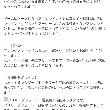
たケースに入れたまま飾ることでお花の汚れの付着等による劣化
から守ってくれます。
ドーム型ケース付きのアレンジメントや写真立てや時計型のアレ
ンジメントなどのクリアーケースに入れる必要のないアレンジメ
ントは、各種専用のケースに入れて丁寧にリボンか熨斗(のし)紙に
よるラッピングするように致します。
【手提げ袋】
アレンジメントを持ち運ぶのに便利な手提げ袋を100円でお付けい
たします。
なお、同一お届け先にプリザーブドフラワーを2個以上お買い求め
の場合には手提げ袋は無料になります。
【専用梱包ボックス】
お届けするプリザーブドフラワーを宅配送業者の方にも、大切に
扱っていただけるように専用の段ボール等に入れて丁寧に梱包し
ます。
プリザーブドフラワーは衝撃に弱いため、万が一輸送中のトラブ
ルなどにより汚損・破損が有る場合には、