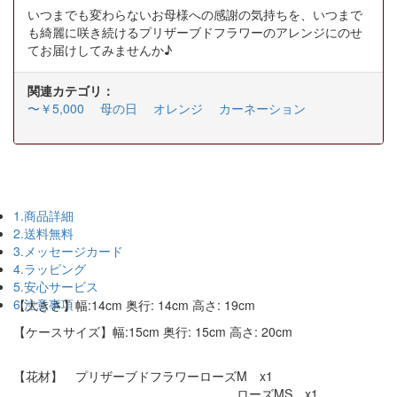
いつまでも変わらないお母様への感謝の気持ちを、いつまで
も綺麗に咲き続けるプリザーブドフラワーのアレンジにのせ
てお届けしてみませんか♪
関連カテゴリ：
〜￥5,000
母の日
オレンジ
カーネーション
1.商品詳細
2.送料無料
3.メッセージカード
4.ラッピング
5.安心サービス
6.注意事項
【大きさ】幅:14cm 奥行: 14cm 高さ: 19cm
【ケースサイズ】幅:15cm 奥行: 15cm 高さ: 20cm
【花材】 プリザーブドフラワーローズM x1
ローズMS x1